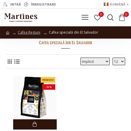
INTRĂ
ÎNREGISTRARE
ROMÂNĂ
0
0
Cafea Regiuni
Cafea specială din El Salvador
Cafea specială din El Salvador
PROMOȚIE
-15 %