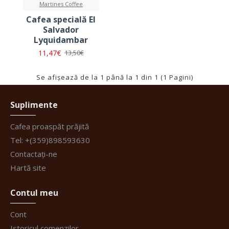
Martines Coffee
Cafea specială El
Salvador
Lyquidambar
11,47€
13,50€
Se afişează de la 1 până la 1 din 1 (1 Pagini)
Suplimente
Cafea proaspăt prăjită
Tel: +(359)898593630
Contactați-ne
Hartă site
Contul meu
Cont
Istoricul comenzilor