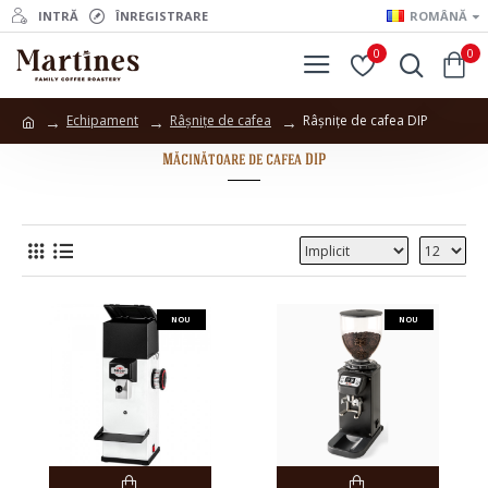
INTRĂ
ÎNREGISTRARE
ROMÂNĂ
0
0
Echipament
Râșnițe de cafea
Râșnițe de cafea DIP
Măcinătoare de cafea DIP
NOU
NOU