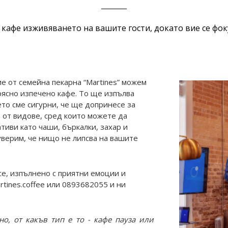
 кафе изживяването на вашите гости, докато вие се фок
е от семейна пекарна “Martines” можем
рясно изпечено кафе. То ще изпълва
ето сме сигурни, че ще допринесе за
 от видове, сред които можете да
тиви като чаши, бъркалки, захар и
 уверим, че нищо не липсва на вашите
се, изпълнено с приятни емоции и
rtines.coffee или 0893682055 и ни
но, от какъв тип е то - кафе пауза или