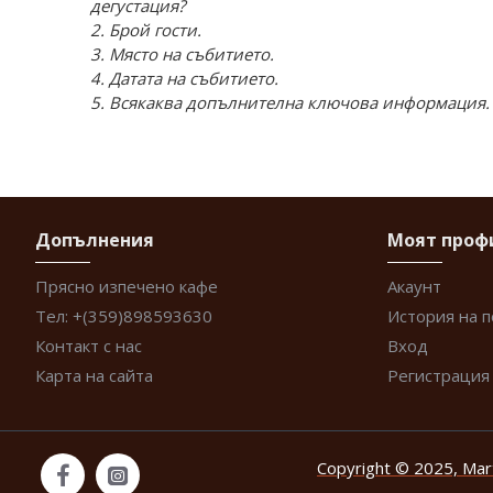
дегустация?
2. Брой гости.
3. Място на събитието.
4. Датата на събитието.
5. Всякаква допълнителна ключова информация.
Допълнения
Моят проф
Прясно изпечено кафе
Акаунт
Тел: +(359)898593630
История на 
Контакт с нас
Вход
Карта на сайта
Регистрация
Copyright © 2025, Mar