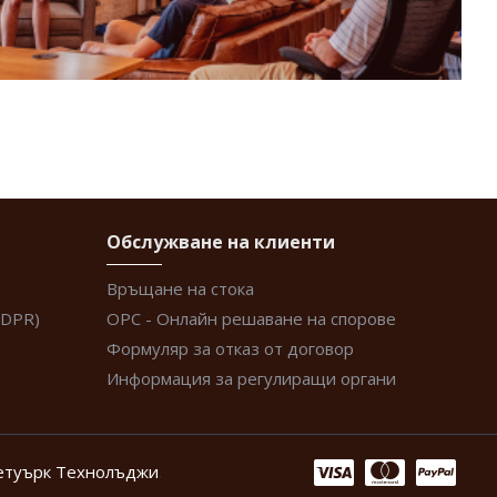
Обслужване на клиенти
Връщане на стока
GDPR)
ОРС - Онлайн решаване на спорове
Формуляр за отказ от договор
Информация за регулиращи органи
етуърк Технолъджи
.