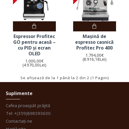
Espressor Profitec
Mașină de
GO pentru acasă –
espresso casnică
cu PID și ecran
Profitec Pro 400
OLED
1.794,00€
(8.916,18Lei)
1.000,00€
(4.970,00Lei)
Se afişează de la 1 până la 2 din 2 (1 Pagini)
Suplimente
Cafea proaspăt prăjită
Tel: +(359)898593630
Contactați-ne
Hartă site