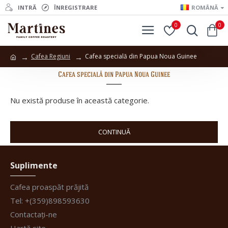
INTRĂ
ÎNREGISTRARE
ROMÂNĂ
0
0
Cafea Regiuni
Cafea specială din Papua Noua Guinee
Cafea specială din Papua Noua Guinee
Nu există produse în această categorie.
CONTINUĂ
Suplimente
Cafea proaspăt prăjită
Tel: +(359)898593630
Contactați-ne