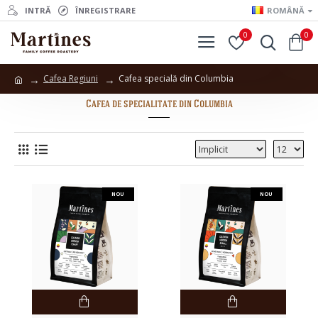
INTRĂ
ÎNREGISTRARE
ROMÂNĂ
0
0
Cafea Regiuni
Cafea specială din Columbia
Cafea de specialitate din Columbia
NOU
NOU