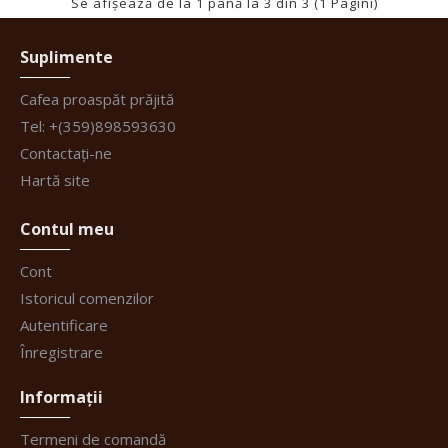
Se afişează de la 1 până la 3 din 3 (1 Pagini)
Suplimente
Cafea proaspăt prăjită
Tel: +(359)898593630
Contactați-ne
Hartă site
Contul meu
Cont
Istoricul comenzilor
Autentificare
Înregistrare
Informații
Termeni de comandă