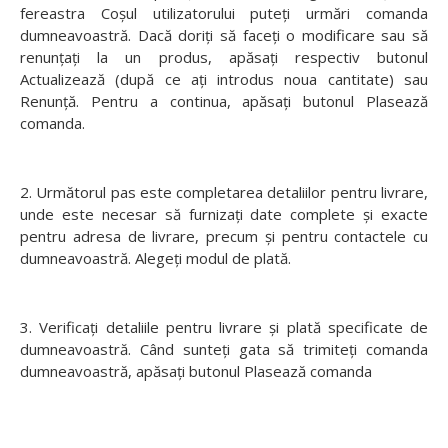
fereastra Coșul utilizatorului puteți urmări comanda
dumneavoastră. Dacă doriți să faceți o modificare sau să
renunțați la un produs, apăsați respectiv butonul
Actualizează (după ce ați introdus noua cantitate) sau
Renunță. Pentru a continua, apăsați butonul Plasează
comanda.
2. Următorul pas este completarea detaliilor pentru livrare,
unde este necesar să furnizați date complete și exacte
pentru adresa de livrare, precum și pentru contactele cu
dumneavoastră. Alegeți modul de plată.
3. Verificați detaliile pentru livrare și plată specificate de
dumneavoastră. Când sunteți gata să trimiteți comanda
dumneavoastră, apăsați butonul Plasează comanda