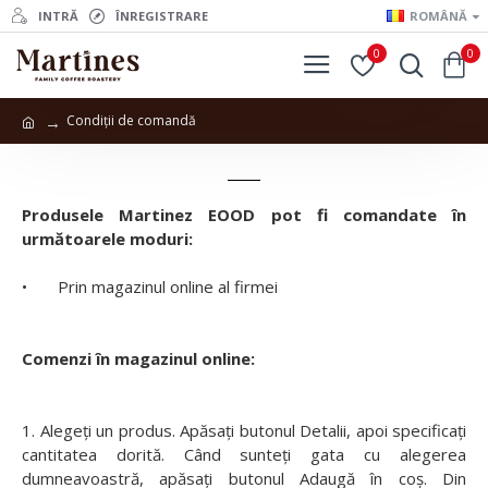
INTRĂ
ÎNREGISTRARE
ROMÂNĂ
0
0
Condiții de comandă
Condiții de comandă
Produsele Martinez EOOD pot fi comandate în
următoarele moduri:
• Prin magazinul online al firmei
Comenzi în magazinul online:
1. Alegeți un produs. Apăsați butonul Detalii, apoi specificați
cantitatea dorită. Când sunteți gata cu alegerea
dumneavoastră, apăsați butonul Adaugă în coș. Din