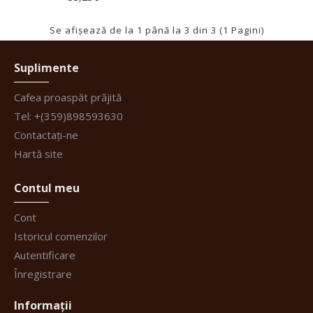
Se afişează de la 1 până la 3 din 3 (1 Pagini)
Suplimente
Cafea proaspăt prăjită
Tel: +(359)898593630
Contactați-ne
Hartă site
Contul meu
Cont
Istoricul comenzilor
Autentificare
Înregistrare
Informații