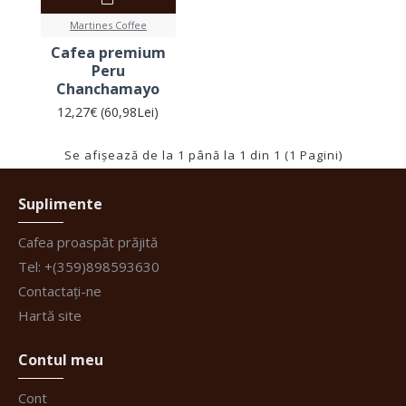
Martines Coffee
Cafea premium
Peru
Chanchamayo
12,27€ (60,98Lei)
Se afişează de la 1 până la 1 din 1 (1 Pagini)
Suplimente
Cafea proaspăt prăjită
Tel: +(359)898593630
Contactați-ne
Hartă site
Contul meu
Cont