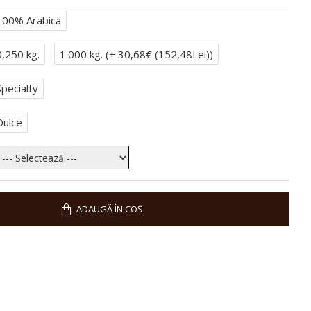
100% Arabica
0,250 kg.
1.000 kg. (
+ 30,68€ (152,48Lei)
)
Specialty
Cafea specială Guatemala
Cafea de specialitate Peru
Aldo Alnesse
Hernan Ramirez arabica
Dulce
13,50€ (67,10Lei)
20,42€ (101,49Lei)
ADAUGĂ ÎN COȘ