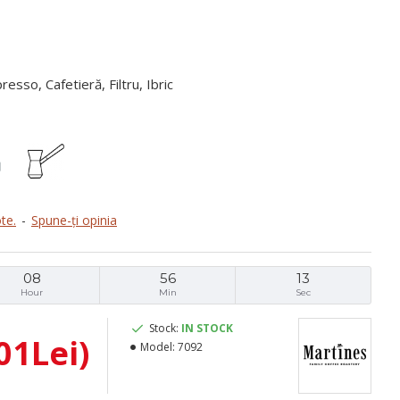
esso, Cafetieră, Filtru, Ibric
te.
-
Spune-ţi opinia
08
56
13
Hour
Min
Sec
Stock:
IN STOCK
01Lei)
Model:
7092