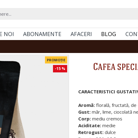
E NOI
ABONAMENTE
AFACERI
BLOG
CON
PROMOȚIE
Cafea spec
-15 %
CARACTERISTICI GUSTATI
Aromă:
florală, fructată, de
Gust:
măr, lime, ciocolată n
Corp:
mediu cremos
Aciditate:
medie
Retrogust:
dulce