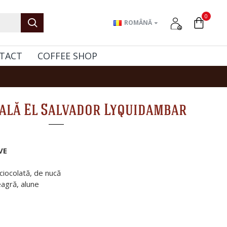
0
ROMÂNĂ
TACT
COFFEE SHOP
ială El Salvador Lyquidambar
VE
 ciocolată, de nucă
eagră, alune