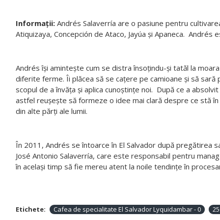
Informații:
Andrés Salaverría are o pasiune pentru cultivarea c
Atiquizaya, Concepción de Ataco, Jayúa și Apaneca. Andrés est
Andrés își amintește cum se distra însoțindu-și tatăl la moara
diferite ferme. Îi plăcea să se cațere pe camioane și să sară
scopul de a învăța și aplica cunoștințe noi. După ce a absolvi
astfel reușește să formeze o idee mai clară despre ce stă în 
din alte părți ale lumii.
În 2011, Andrés se întoarce în El Salvador după pregătirea sa
José Antonio Salaverría, care este responsabil pentru manag
în același timp să fie mereu atent la noile tendințe în procesa
Etichete:
Cafea de specialitate El Salvador Lyquidambar - 0
25