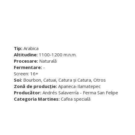
Tip:
Arabica
Altitudine:
1100-1200 m.n.m.
Procesare:
Naturală
Fermentare:
-
Screen: 16+
Soi:
Bourbon, Catuai, Catura și Catura, Otros
Zonă de producție:
Apaneca-Ilamatepec
Producător:
Andrés Salaverría - Ferma San Felipe
Categoria Martines:
Cafea specială