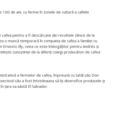
te 100 de ani, cu ferme în zonele de cultură a cafelei
cafea pentru a fi descărcate din recoltele zilnice de la
ăsea o muncă temporară în compania de cafea a familiei cu
lei Ernesto Illy, ceea ce este îmbogățitor pentru Andrés și
dește cunoștințe de la diferiți colegi producători de cafea
inistrativă a fermelor de cafea, împreună cu tatăl său Don
tivul său a fost întotdeauna să își diversifice produsele și
n țara sa iubită El Salvador.