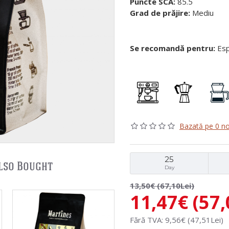
Puncte SCA:
85.5
Grad de prăjire:
Mediu
Se recomandă pentru:
Espr
Bazată pe 0 no
25
lso Bought
Day
13,50€ (67,10Lei)
11,47€ (57,
Fără TVA: 9,56€ (47,51Lei)