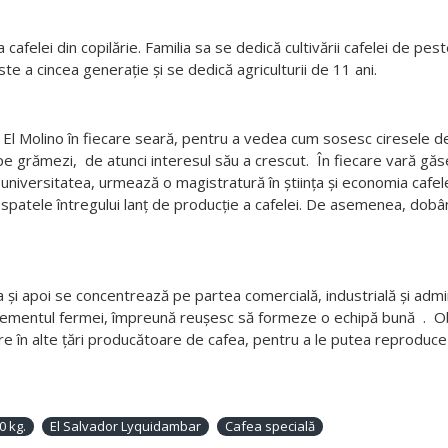
afelei din copilărie. Familia sa se dedică cultivării cafelei de pes
e a cincea generație și se dedică agriculturii de 11 ani.
 El Molino în fiecare seară, pentru a vedea cum sosesc ciresele de 
 pe grămezi, de atunci interesul său a crescut. În fiecare vară g
t universitatea, urmează o magistratură în știința și economia cafe
spatele întregului lanț de producție a cafelei. De asemenea, dobân
 și apoi se concentrează pe partea comercială, industrială și adm
ementul fermei, împreună reușesc să formeze o echipă bună . Obiec
re în alte țări producătoare de cafea, pentru a le putea reproduce î
0 kg.
El Salvador Lyquidambar
Cafea specială