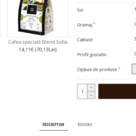
Soi
Gramaj
Calitate
Cafea specială Blend Sofia
Cafea de specialitate Peru
Añas Blue
14,11€ (70,13Lei)
Profil gustativ
13,50€ (67,10Lei)
Opțiuni de produse
Description
Reviews