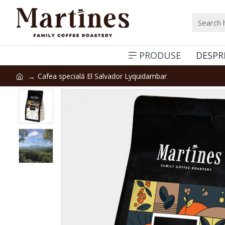
PRODUSE
DESPR
Cafea specială El Salvador Lyquidambar