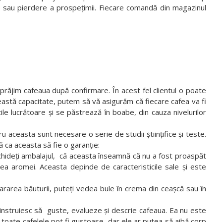
re sau pierdere a prospețimii. Fiecare comandă din magazinul
răjim cafeaua după confirmare. În acest fel clientul o poate
eastă capacitate, putem să vă asigurăm că fiecare cafea va fi
le lucrătoare și se păstrează în boabe, din cauza nivelurilor
ceasta sunt necesare o serie de studii științifice și teste.
ca aceasta să fie o garanție:
chideți ambalajul, că aceasta înseamnă că nu a fost proaspăt
ea aromei. Aceasta depinde de caracteristicile sale și este
rarea băuturii, puteți vedea bule în crema din ceașcă sau în
nstruiesc să guste, evalueze și descrie cafeaua. Ea nu este
 nu toate cafelele pot fi gustoase, dar ele ar putea să aibă corp