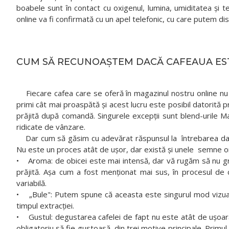
boabele sunt în contact cu oxigenul, lumina, umiditatea și 
online va fi confirmată cu un apel telefonic, cu care putem dis
CUM SĂ RECUNOAȘTEM DACĂ CAFEAUA EST
Fiecare cafea care se oferă în magazinul nostru online nu a
primi cât mai proaspătă și acest lucru este posibil datorită
prăjită după comandă. Singurele excepții sunt blend-urile Ma
ridicate de vânzare.
Dar cum să găsim cu adevărat răspunsul la întrebarea dacă c
Nu este un proces atât de ușor, dar există și unele semne o
• Aroma: de obicei este mai intensă, dar vă rugăm să nu gră
prăjită. Așa cum a fost menționat mai sus, în procesul de 
variabilă.
• „Bule": Putem spune că aceasta este singurul mod vizual d
timpul extracției.
• Gustul: degustarea cafelei de fapt nu este atât de ușoar
obligatoriu să fie gustoasă, din trei motive principale. Primul 