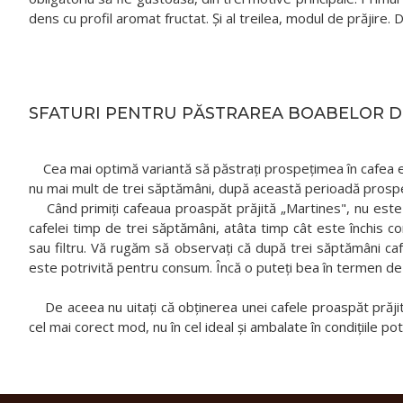
dens cu profil aromat fructat. Și al treilea, modul de prăjire
SFATURI PENTRU PĂSTRAREA BOABELOR D
Cea mai optimă variantă să păstrați prospețimea în cafea est
nu mai mult de trei săptămâni, după această perioadă prospeți
Când primiți cafeaua proaspăt prăjită „Martines", nu este n
cafelei timp de trei săptămâni, atâta timp cât este închis 
sau filtru. Vă rugăm să observați că după trei săptămâni c
este potrivită pentru consum. Încă o puteți bea în termen de
De aceea nu uitați că obținerea unei cafele proaspăt prăjit
cel mai corect mod, nu în cel ideal și ambalate în condițiile 