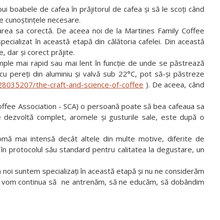
boabele de cafea în prăjitorul de cafea și să le scoți când
e cunoștințele necesare.
area sa corectă. De aceea noi de la Martines Family Coffee
ecializat în această etapă din călătoria cafelei. Din această
 dar și corect prăjite.
mple mai rapid sau mai lent în funcție de unde se păstrează
cu pereți din aluminiu și valvă sub 22°C, pot să-și păstreze
8035207/the-craft-and-science-of-coffee
). De aceea, când
offee Association - SCA) o persoană poate să bea cafeaua sa
e dezvoltă complet, aromele și gusturile sale, este după o
ă mai intensă decât altele din multe motive, diferite de
t în protocolul său standard pentru calitatea la degustare, un
 noi suntem specializați în această etapă și nu ne considerăm
i noi vom continua să ne antrenăm, să ne educăm, să dobândim