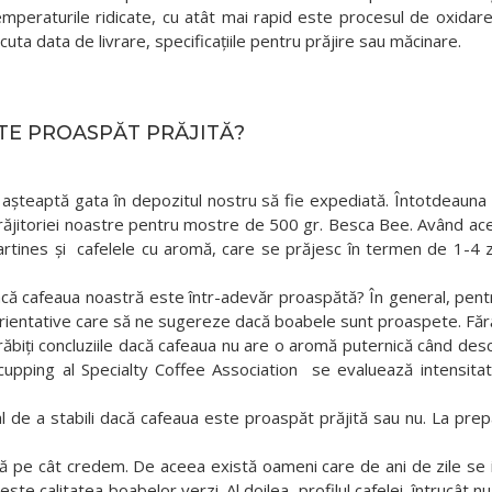
temperaturile ridicate, cu atât mai rapid este procesul de oxida
cuta data de livrare, specificațiile pentru prăjire sau măcinare.
E PROASPĂT PRĂJITĂ?
șteaptă gata în depozitul nostru să fie expediată. Întotdeauna p
 prăjitoriei noastre pentru mostre de 500 gr. Besca Bee. Având ac
rtines și cafelele cu aromă, care se prăjesc în termen de 1-4 zi
afeaua noastră este într-adevăr proaspătă? În general, pentru a
rientative care să ne sugereze dacă boabele sunt proaspete. Fără 
biți concluziile dacă cafeaua nu are o aromă puternică când des
cupping al Specialty Coffee Association se evaluează intensitat
e a stabili dacă cafeaua este proaspăt prăjită sau nu. La prepa
ă pe cât credem. De aceea există oameni care de ani de zile se i
este calitatea boabelor verzi. Al doilea, profilul cafelei, întrucât