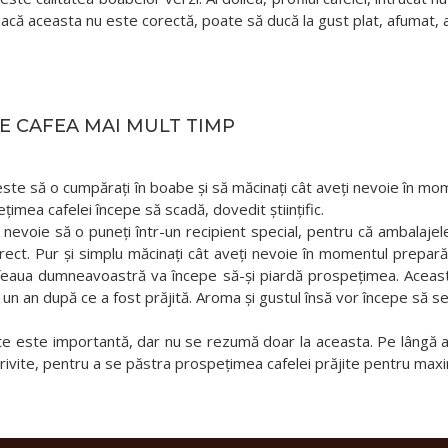
. Dacă aceasta nu este corectă, poate să ducă la gust plat, afumat, 
E CAFEA MAI MULT TIMP
e să o cumpărați în boabe și să măcinați cât aveți nevoie în mom
mea cafelei începe să scadă, dovedit științific.
evoie să o puneți într-un recipient special, pentru că ambalajel
corect. Pur și simplu măcinați cât aveți nevoie în momentul prepa
afeaua dumneavoastră va începe să-și piardă prospețimea. Aceast
 un an după ce a fost prăjită. Aroma și gustul însă vor începe să
e este importantă, dar nu se rezumă doar la aceasta. Pe lângă ace
potrivite, pentru a se păstra prospețimea cafelei prăjite pentru ma