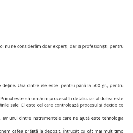
oi nu ne considerăm doar experți, dar și profesioniști, pentru
e deține. Una dintre ele este pentru până la 500 gr., pentru
imul este să urmărim procesul în detaliu, iar al doilea este
inile sale. El este cel care controlează procesul și decide ce
 iar unul dintre instrumentele care ne ajută este tehnologia
m cafea prăjită la depozit. Întrucât cu cât mai mult timp