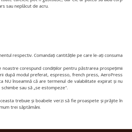
ars sau neplăcut de acru.
entul respectiv. Comandați cantitățile pe care le-ați consuma
e noastre corespund condițiilor pentru păstrarea prospețimii
rării după modul preferat, espresso, french press, AeroPress
a NU înseamnă că are termenul de valabilitate expirat și nu
 se schimbe sau să „se estompeze".
asta trebuie și boabele verzi să fie proaspete și prăjite în
ximum trei săptămâni.