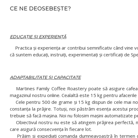
CE NE DEOSEBEȘTE?
EDUCAȚIE ȘI EXPERIENȚĂ
Practica și experiența ar contribui semnificativ când vine vo
că suntem educați, instruiți, experimentați și certificați de Sp
ADAPTABILITATE ȘI CAPACITATE
Martines Family Coffee Roastery poate să asigure cafea proa
magazinul nostru online. Cealaltă este 15 kg pentru afacerile mi
Cele pentru 500 de grame și 15 kg dispun de cele mai noi te
constanța la prăjire. Totuși, noi păstrăm esența acestui proc
trebuie să facă mașina. Noi nu folosim mașini automatizate pe
Obiectivul nostru nu este să atingem prăjirea perfectă, noi
care asigură consecvența în fiecare lot.
Prăjim și expediați comanda dumneavoastră în termen de 2