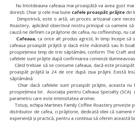
Nu întotdeauna cafeaua mai proaspătă va avea gust mai bun.
dorești. Chiar și cele mai bune
cafele proaspăt prăjite
din 
Dimpotrivă, este o artă, un proces artizanal care necesit
Roastery, aplicând obiectivul nostru principal ca oamenii să
cauză ne definim ca prăjitorie de cafea, nu coffeeshop, nu ca
Cafeaua
, ca orice alt produs agricol, în timp începe 
cafeaua proaspăt prăjită și dacă este măcinată sau în boabe
prospețimea timp de trei săptămâni, conform The Craft and 
cafelele sunt prăjite după confirmarea comenzii dumneavoas
Când trebuie să se consume cafeaua, dacă este proaspăt pră
proaspăt prăjită la 24 de ore după ziua prăjirii. Există 
săptămână.
Chiar dacă cafelele sunt proaspăt prăjite, aceasta nu î
prospețimea lor. Asociația pentru Cafeaua Specialty (SCA) 
parametru care este intensitatea aromei.
Totuși, echipa Martines Family Coffee Roastery privește prăj
distribuitor de cafea, ci prăjitorie, dedicată ideii că oam
experiență și practică, pentru a continua să oferim această buc