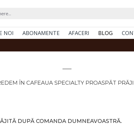
E NOI
ABONAMENTE
AFACERI
BLOG
CON
Cafea proaspăt prăjită
EDEM ÎN CAFEAUA SPECIALTY PROASPĂT PRĂJ
 PRĂJITĂ DUPĂ COMANDA DUMNEAVOASTRĂ.