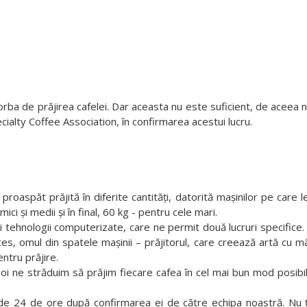
rba de prăjirea cafelei. Dar aceasta nu este suficient, de aceea n
ecialty Coffee Association, în confirmarea acestui lucru.
spăt prăjită în diferite cantități, datorită mașinilor pe care l
ci și medii și în final, 60 kg - pentru cele mari.
hnologii computerizate, care ne permit două lucruri specifice. Pr
es, omul din spatele mașinii – prăjitorul, care creează artă cu mâ
ntru prăjire.
 ne străduim să prăjim fiecare cafea în cel mai bun mod posibil,
4 de ore după confirmarea ei de către echipa noastră. Nu ține