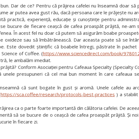
 Dar de ce? Pentru că prăjirea cafelei nu înseamnă doar să pui 
lume ar putea avea gust rău, dacă persoana care le prăjește nu ar
ă practică, experiență, educație și cunoștințe pentru administr
 se bucure de fiecare ceașcă de cafea proaspăt prăjită, ne-am sp
fenea. În acest fel nu doar că putem să asigurăm boabe proaspete,
să se oxideze sau să îmbătrânească. Dar aceasta poate să se întâ
. Este dovedit științific că boabele întregi, păstrate în pachet 
Science of Coffee. (
https://www.sciencedirect.com/book/978012
tră, le ambalăm imediat.
jită? Conform Asociației pentru Cafeaua Specialty (Specialty C
însă unele presupuneri că cel mai bun moment în care cafeaua s
nseamnă că sunt bogate în gust și aromă. Unele cafele au arom
(
https://sca.coffee/research/protocols-best-practices
) a stabili
irea ca o parte foarte importantă din călătoria cafelei. De aceea
enii merită să se bucure de o ceașcă de cafea proaspăt prăjită. Ș
urie în fiecare zi.