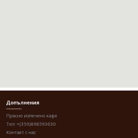
Generate your Google map here, quick and easy!
Meer informatie over binaire opties in Nederland vind je hier!
Допълнения
Прясно изпечено кафе
Тел: +(359)898593630
Контакт с нас