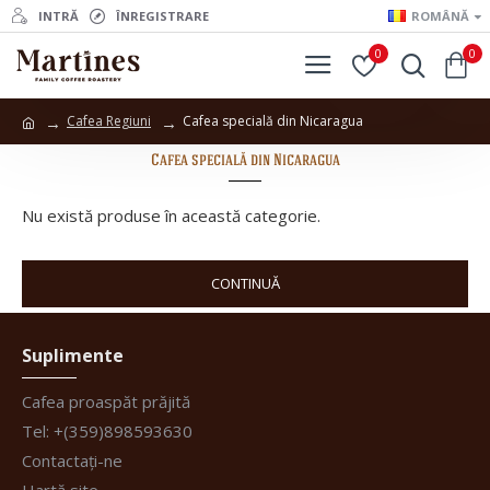
INTRĂ
ÎNREGISTRARE
ROMÂNĂ
0
0
Cafea Regiuni
Cafea specială din Nicaragua
Cafea specială din Nicaragua
Nu există produse în această categorie.
CONTINUĂ
Suplimente
Cafea proaspăt prăjită
Tel: +(359)898593630
Contactați-ne