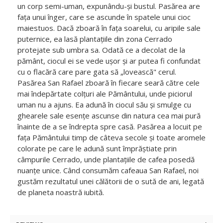
un corp semi-uman, expunându-și bustul. Pasărea are
fața unui înger, care se ascunde în spatele unui cioc
maiestuos. Dacă zboară în fața soarelui, cu aripile sale
puternice, ea lasă plantațiile din zona Cerrado
protejate sub umbra sa. Odată ce a decolat de la
pământ, ciocul ei se vede ușor și ar putea fi confundat
cu o flacără care pare gata să „lovească" cerul.
Pasărea San Rafael zboară în fiecare seară către cele
mai îndepărtate colțuri ale Pământului, unde piciorul
uman nu a ajuns. Ea adună în ciocul său și smulge cu
ghearele sale esențe ascunse din natura cea mai pură
înainte de a se îndrepta spre casă. Pasărea a locuit pe
fața Pământului timp de câteva secole și toate aromele
colorate pe care le adună sunt împrăștiate prin
câmpurile Cerrado, unde plantațiile de cafea posedă
nuanțe unice. Când consumăm cafeaua San Rafael, noi
gustăm rezultatul unei călătorii de o sută de ani, legată
de planeta noastră iubită.