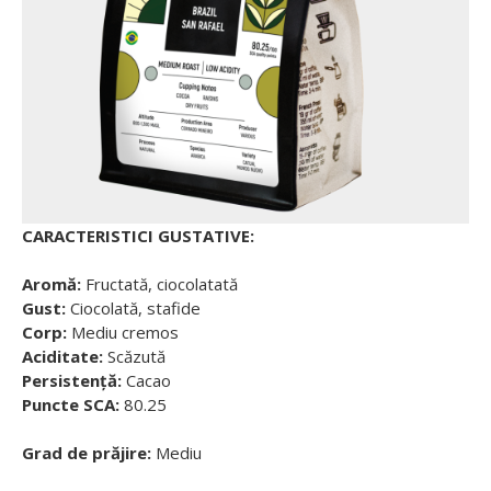
CARACTERISTICI GUSTATIVE:
Aromă:
Fructată, ciocolatată
Gust:
Ciocolată, stafide
Corp:
Mediu cremos
Aciditate:
Scăzută
Persistență:
Cacao
Puncte SCA:
80.25
Grad de prăjire:
Mediu