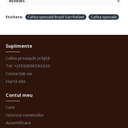
REVIEWS
Etichete:
Cafea specială Brazil San Rafael
Cafea specială
Suplimente
Cafea proaspăt prăjită
Tel: +(359)898593630
Contactați-ne
Hartă site
Contul meu
Cont
Istoricul comenzilor
Autentificare