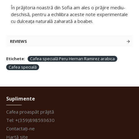
În prăjitoria noastră din Sofia am ales o prăjire mediu-
deschisă, pentru a echilibra aceste note experimentale
cu dulceața naturală zaharată a boabei.
REVIEWS
Etichete:
Cafea specială Peru Hernan Ramirez arabica
Cafea specială
Suplimente
Cafea proaspăt prăjită
Tel: +(359)898593630
Contactați-ne
Hartă site