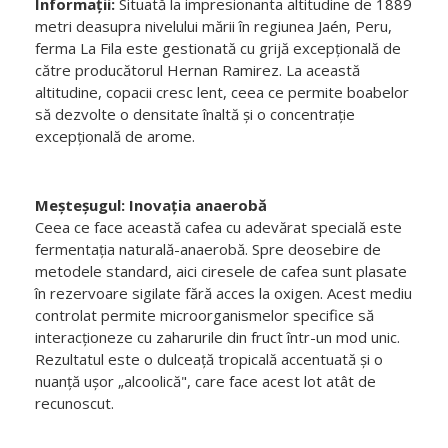
Informații:
Situată la impresionanta altitudine de 1889
metri deasupra nivelului mării în regiunea Jaén, Peru,
ferma La Fila este gestionată cu grijă excepțională de
către producătorul Hernan Ramirez. La această
altitudine, copacii cresc lent, ceea ce permite boabelor
să dezvolte o densitate înaltă și o concentrație
excepțională de arome.
Meșteșugul: Inovația anaerobă
Ceea ce face această cafea cu adevărat specială este
fermentația naturală-anaerobă. Spre deosebire de
metodele standard, aici ciresele de cafea sunt plasate
în rezervoare sigilate fără acces la oxigen. Acest mediu
controlat permite microorganismelor specifice să
interacționeze cu zaharurile din fruct într-un mod unic.
Rezultatul este o dulceață tropicală accentuată și o
nuanță ușor „alcoolică", care face acest lot atât de
recunoscut.