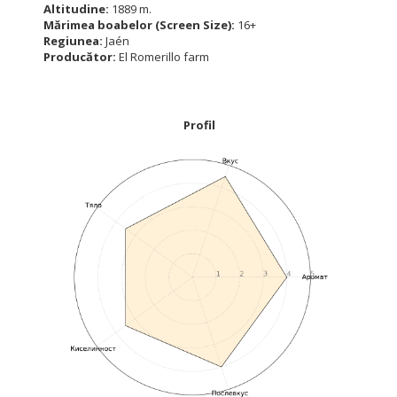
Altitudine:
1889 m.
Mărimea boabelor (Screen Size):
16+
Regiunea:
Jaén
Producător:
El Romerillo farm
Profil