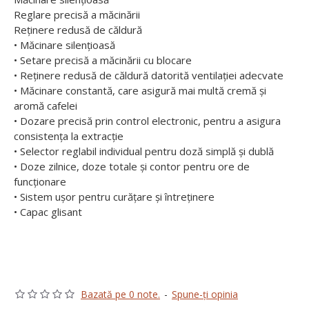
Reglare precisă a măcinării
Reținere redusă de căldură
• Măcinare silențioasă
• Setare precisă a măcinării cu blocare
• Reținere redusă de căldură datorită ventilației adecvate
• Măcinare constantă, care asigură mai multă cremă și
aromă cafelei
• Dozare precisă prin control electronic, pentru a asigura
consistența la extracție
• Selector reglabil individual pentru doză simplă și dublă
• Doze zilnice, doze totale și contor pentru ore de
funcționare
• Sistem ușor pentru curățare și întreținere
• Capac glisant
Bazată pe 0 note.
-
Spune-ţi opinia