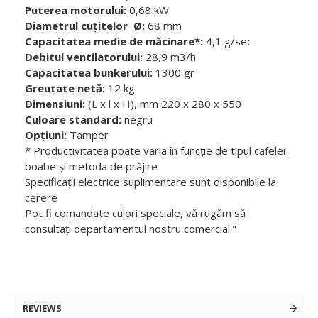
Puterea motorului:
0,68 kW
Diametrul cuțitelor Ø:
68 mm
Capacitatea medie de măcinare*:
4,1 g/sec
Debitul ventilatorului:
28,9 m3/h
Capacitatea bunkerului:
1300 gr
Greutate netă:
12 kg
Dimensiuni:
(L x l x H), mm 220 x 280 x 550
Culoare standard:
negru
Opțiuni:
Tamper
* Productivitatea poate varia în funcție de tipul cafelei
boabe și metoda de prăjire
Specificații electrice suplimentare sunt disponibile la
cerere
Pot fi comandate culori speciale, vă rugăm să
consultați departamentul nostru comercial."
REVIEWS