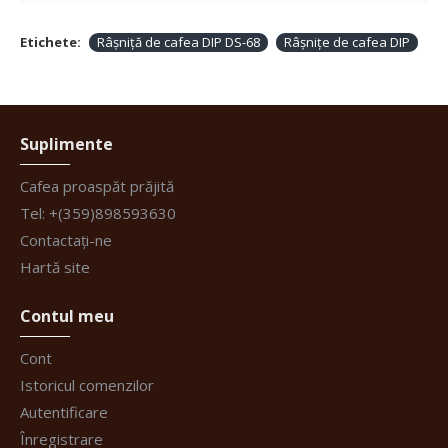
Etichete:
Râșniță de cafea DIP DS-68
Râșnițe de cafea DIP
Suplimente
Cafea proaspăt prăjită
Tel: +(359)898593630
Contactați-ne
Hartă site
Contul meu
Cont
Istoricul comenzilor
Autentificare
Înregistrare