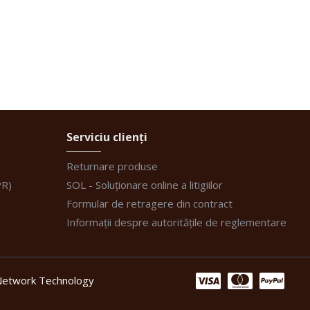
Serviciu clienți
Returnare produse
PR)
SOL - Soluționare online a litigiilor
Formular de retragere din contract
Informații despre autoritățile de reglementare
etwork Technology
.