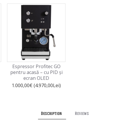
Espressor Profitec GO
Mașină de espresso
pentru acasă – cu PID și
pentru acasă La Marzocco
ecran OLED
Linea Micra
1.000,00€ (4.970,00Lei)
3.681,30€ (18.296,06Lei)
Description
Reviews