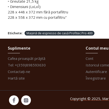
• Greutate 21,5 kg
• Dimensiuni (LxLxÎ):
228 x 448 x 372 mm fără portafiltru
228 x 558 x 372 mm cu portafiltru"
Etichete:
Mașină de espresso de casă Profitec Pro 400
Suplimente
Contul meu
Cafea proaspăt prăjită
Cont
Tel: +(359)898593630
Istoricul come
Contactați-ne
Autentificare
Hartă site
Înregistrare
Copyright © 2025, Mart