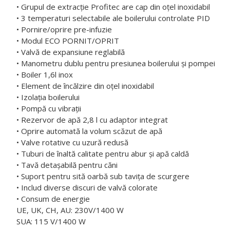
• Grupul de extracție Profitec are cap din oțel inoxidabil
• 3 temperaturi selectabile ale boilerului controlate PID
• Pornire/oprire pre-infuzie
• Modul ECO PORNIT/OPRIT
• Valvă de expansiune reglabilă
• Manometru dublu pentru presiunea boilerului și pompei
• Boiler 1,6l inox
• Element de încălzire din oțel inoxidabil
• Izolația boilerului
• Pompă cu vibrații
• Rezervor de apă 2,8 l cu adaptor integrat
• Oprire automată la volum scăzut de apă
• Valve rotative cu uzură redusă
• Tuburi de înaltă calitate pentru abur și apă caldă
• Tavă detașabilă pentru căni
• Suport pentru sită oarbă sub tavița de scurgere
• Includ diverse discuri de valvă colorate
• Consum de energie
UE, UK, CH, AU: 230V/1400 W
SUA: 115 V/1400 W