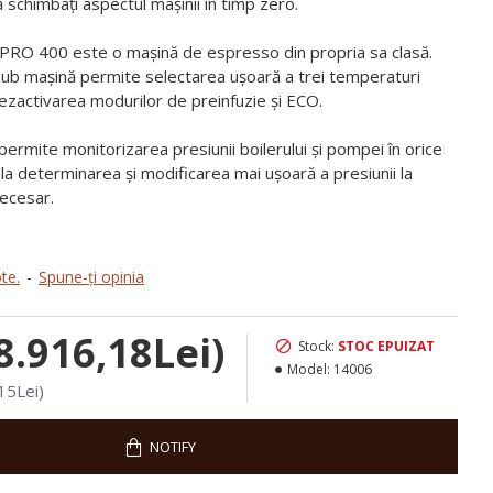
 schimbați aspectul mașinii în timp zero.
 PRO 400 este o mașină de espresso din propria sa clasă.
ub mașină permite selectarea ușoară a trei temperaturi
ezactivarea modurilor de preinfuzie și ECO.
rmite monitorizarea presiunii boilerului și pompei în orice
a determinarea și modificarea mai ușoară a presiunii la
necesar.
te.
-
Spune-ţi opinia
8.916,18Lei)
Stock:
STOC EPUIZAT
Model:
14006
15Lei)
NOTIFY