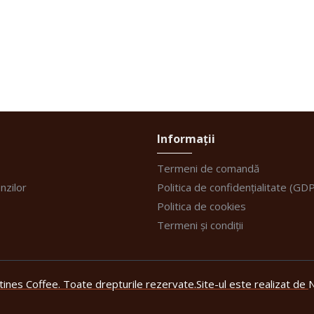
Informații
Termeni de comandă
nzilor
Politica de confidențialitate (GD
Politica de cookies
Termeni și condiții
ines Coffee. Toate drepturile rezervate.
Site-ul este realizat de
N