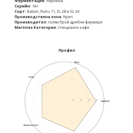
Ферментация:
Аеробна
Скрийн:
16+
Сорт:
Batian, Ruiru 11, SL 28 и SL 34
Производствена зона:
Nyeri
Производител:
голям брой дребни фермери
Martines Категория:
Специално кафе
Профил