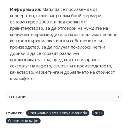
Информация:
Matunda се произвежда от
кооператив, включващ голям брой фермери,
основан през 2009 г. и подкрепян от
правителството, за да отговори на нуждите на
кенийските производители на кафе да имат повече
контрол върху маркетинга и собственото си
производство, за да получат по-високи нетни
добиви и да се справят различни
предизвикателства, пред които е изправен
секторът на кафето, свързани с производството,
качеството, маркетинга и добавянето на стойност
към кафето.
ОТЗИВИ
Етикети:
Специално кафе Kenya Matunda
7011
Специално кафе