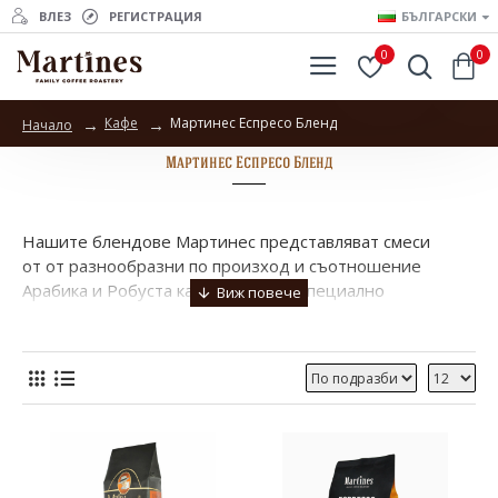
ВЛЕЗ
РЕГИСТРАЦИЯ
БЪЛГАРСКИ
0
0
Кафе
Мартинес Еспресо Бленд
Начало
Мартинес Еспресо Бленд
Нашите блендове Мартинес представляват смеси
от от разнообразни по произход и съотношение
Арабика и Робуста кафени зърна. Специално
селектирани и миксирани от нашите
квалифицирани технолози, за да отговарят
на познатите вкусове и да доставят наслада за
сетивата на всеки любител на кафето. Достигайки до
вас винаги прясно изпечени и на достъпни цени.