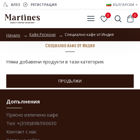
ВЛЕЗ
РЕГИСТРАЦИЯ
БЪЛГАРСКИ
0
0
Кафе Региони
Специално кафе от Индия
Начало
Специално кафе от Индия
Няма добавени продукти в тази категория.
ПРОДЪЛЖИ
Допълнения
Прясно изпечено кафе
Тел: +(359)898593630
Контакт с нас