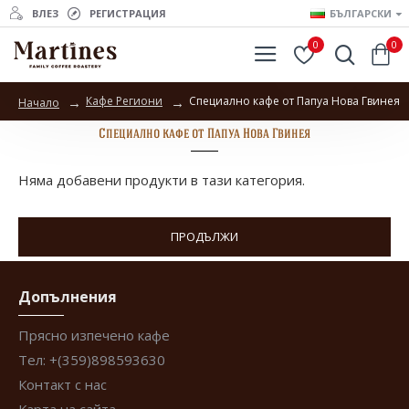
ВЛЕЗ
РЕГИСТРАЦИЯ
БЪЛГАРСКИ
0
0
Кафе Региони
Специално кафе от Папуа Нова Гвинея
Начало
Специално кафе от Папуа Нова Гвинея
Няма добавени продукти в тази категория.
ПРОДЪЛЖИ
Допълнения
Прясно изпечено кафе
Тел: +(359)898593630
Контакт с нас