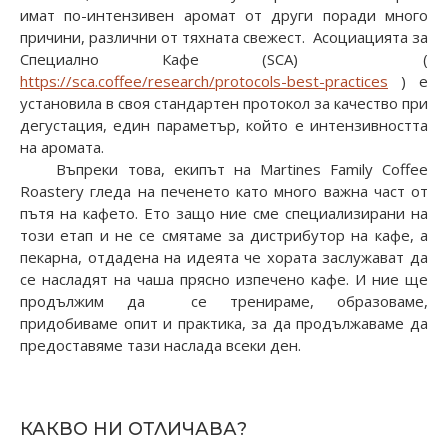
имат по-интензивен аромат от други поради много
причини, различни от тяхната свежест. Асоциацията за
Специално Кафе (SCA) (
https://sca.coffee/research/protocols-best-practices
) е
установила в своя стандартен протокол за качество при
дегустация, един параметър, който е интензивността
на аромата.
Въпреки това, екипът на Martines Family Coffee
Roastery гледа на печенето като много важна част от
пътя на кафето. Ето защо ние сме специализирани на
този етап и не се смятаме за дистрибутор на кафе, а
пекарна, отдадена на идеята че хората заслужават да
се насладят на чаша прясно изпечено кафе. И ние ще
продължим да се тренираме, образоваме,
придобиваме опит и практика, за да продължаваме да
предоставяме тази наслада всеки ден.
КАКВО НИ ОТЛИЧАВА?