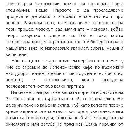
компютърни технологии, които ни позволяват две
специфични неща. Първото е да проследяваме
процеса в детайли, а вторият е констамтност при
печене. Въпреки това, ние запазваме същността на
този процес, човекът зад мапината – пекарят, който
твори изкуство с ръцете си. Той е този, който
контролира процес и решава какво трябва да направи
машината. Ние не използваме автоматизирани машини
за печене.
Нашата цел не е да постигнем перфектното печене,
ние се стремим да изпечем всяко кафе по възможно
най-добрия начин, а един от инструментите, които ни
помагат, е технологията, която осигурява
последователност във всяко партида.
Изпичаме и изпращаме вашата поръчка в рамките на
24 часа след потвърждаването й от нашия екип. Не
държим печено кафе на склад. Тъй като колкото повече
време зърната са в контакт с кислород, светлина, влага
и високи температури, толкова по-бърз е процесът на
окисляване или загуба на прясност. Всяка поръчка от