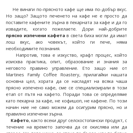
Не винаги по-прясното кафе ще има по-добър вкус.
Но защо? Защото печенето на кафе не е просто да
поставите кафените зърна в пекарната за кафе и да го
извадите, когато пожелаете. Дори най-добрите
прясно изпечени кафета
в света биха могли да имат
лош вкус, ако човекът, който ги пече, няма
необходимите познания.
Напротив, това е изкуство, крафт процес, който
изисква практика, опит, образование и знания за
неговото правино управление. Ето защо ние от
Martines Family Coffee Roastery, прилагайки нашата
основна цел, хората да се насладят на всяка чаша
прясно изпечено кафе, сме се специализирали в този
етап от пътя на кафето. Поради това се определяме
като пекарна за кафе, не кофишоп, не кафене. По този
начин ние не само можем да осигурим прясно, но и
правилно изпечени зърна.
Кафето
, както всеки друг селскостопански продукт, с
течение на времето започва да се окислява или да