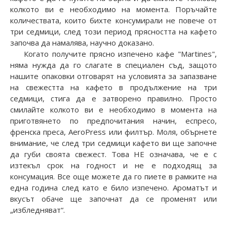
колкото ви е необходимо на момента. Поръчайте
количествата, които бихте консумирали не повече от
три седмици, след този период прясността на кафето
започва да намалява, научно доказано.
Когато получите прясно изпечено кафе "Martines",
няма нужда да го слагате в специален съд, защото
нашите опаковки отговарят на условията за запазване
на свежестта на кафето в продължение на три
седмици, стига да е затворено правилно. Просто
смилайте колкото ви е необходимо в момента на
приготвянето по предпочитания начин, еспресо,
френска преса, AeroPress или филтър. Моля, обърнете
внимание, че след три седмици кафето ви ще започне
да губи своята свежест. Това НЕ означава, че е с
изтекъл срок на годност и не е подходящ за
консумация. Все още можете да го пиете в рамките на
една година след като е било изпечено. Ароматът и
вкусът обаче ще започнат да се променят или
„избледняват“.