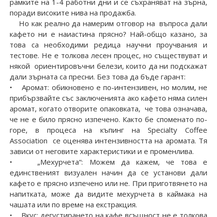
рамките на 1-4 работни дни и се съхраняват на зърна,
поради високите нива на продажба.
Но как реално да намерим отговор на въпроса дали
кафето ни е наиастина прясно? Най-общо казано, за
това са необходими редица научни проучвания и
тестове. Не е толкова лесен процес, но съществуват и
някой ориентировъчни белези, които да ни подскажат
дали зърната са пресни. Без това да бъде гарант:
• Аромат: обикновено е по-интензивен, но молим, не
прибързвайте със заключенията ако кафето няма силен
аромат, когато отворите опаковката, че това означава,
че не е било прясно изпечено. Както бе споменато по-
горе, в процеса на къпинг на Specialty Coffee
Association се оценява интензивността на аромата. Тя
зависи от неговите характеристики и е променлива.
• „Мехурчета“: Можем да кажем, че това е
единственият визуален начин да се установи дали
кафето е прясно изпечено или не. При приготвянето на
напитката, може да видите мехурчета в каймака на
чашата или по време на екстракция.
• Вкус: дегустирането на кафе всъщност не е толкова