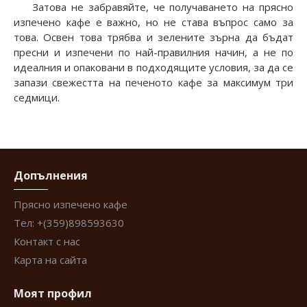
Затова не забравяйте, че получаването на прясно
изпечено кафе е важно, но не става въпрос само за
това. Освен това трябва и зелените зърна да бъдат
пресни и изпечени по най-правилния начин, а не по
идеалния и опаковани в подходящите условия, за да се
запази свежестта на печеното кафе за максимум три
седмици.
Допълнения
Прясно изпечено кафе
Тел: +(359)898593630
Контакт с нас
Карта на сайта
Моят профил