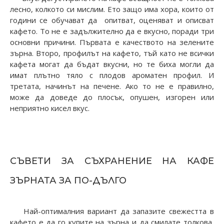
лесно, колкото си мислим. Ето защо има хора, които от
години се обучават да опитват, оценяват и описват
кафето. То не е задължително да е вкусно, поради три
основни причини. Първата е качеството на зелените
зърна. Второ, профилът на кафето, тъй като не всички
кафета могат да бъдат вкусни, но те биха могли да
имат плътно тяло с плодов ароматен профил. И
третата, начинът на печене. Ако то не е правилно,
може да доведе до плосък, опушен, изгорен или
неприятно кисел вкус.
СЪВЕТИ ЗА СЪХРАНЕНИЕ НА КАФЕ
ЗЪРНАТА ЗА ПО-ДЪЛГО
Най-оптималния вариант да запазите свежестта в
кафето е да го купите на зърна и да смилате толкова,