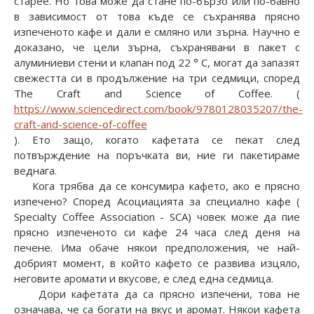
старее. Но това може да стане по-бързо или по-бавно
в зависимост от това къде се съхранява прясно
изпеченото кафе и дали е смляно или зърна. Научно е
доказано, че цели зърна, съхранявани в пакет с
алуминиеви стени и клапан под 22 ° C, могат да запазят
свежестта си в продължение на три седмици, според
The Craft and Science of Coffee. (
https://www.sciencedirect.com/book/9780128035207/the-
craft-and-science-of-coffee
). Ето защо, когато кафетата се пекат след
потвърждение на поръчката ви, ние ги пакетираме
веднага.
Кога трябва да се консумира кафето, ако е прясно
изпечено? Според Асоциацията за специално кафе (
Specialty Coffee Association - SCA) човек може да пие
прясно изпеченото си кафе 24 часа след деня на
печене. Има обаче някои предположения, че най-
добрият момент, в който кафето се развива изцяло,
неговите аромати и вкусове, е след една седмица.
Дори кафетата да са прясно изпечени, това не
означава, че са богати на вкус и аромат. Някои кафета