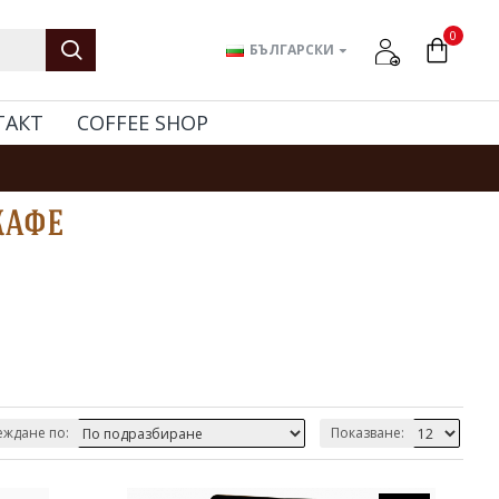
0
БЪЛГАРСКИ
ТАКТ
COFFEE SHOP
кафе
ждане по:
Показване: