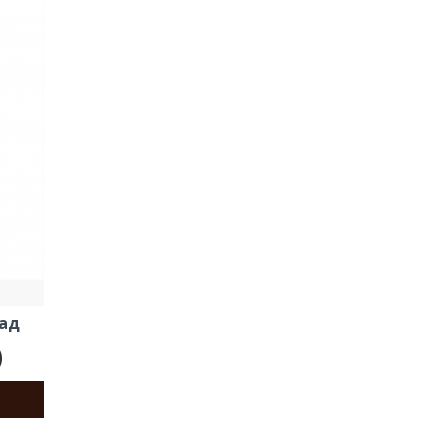
лад
)