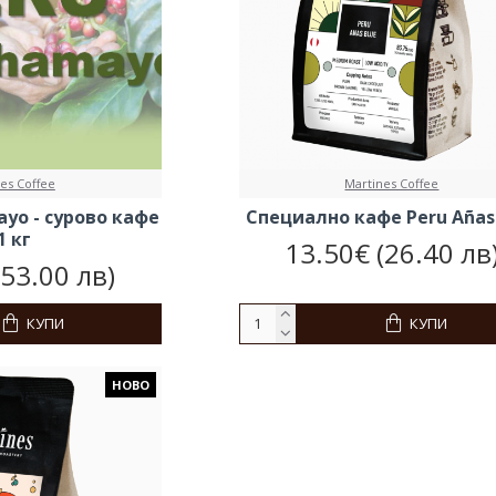
es Coffee
Martines Coffee
yo - сурово кафе
Специално кафе Peru Añas
 1 кг
13.50€ (26.40 лв
(53.00 лв)
КУПИ
КУПИ
НОВО