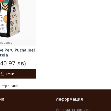
es Coffee
 Peru Pucha Joel
tela
(40.97 лв)
КУПИ
1 страници)
ил
Информация
Условия за поръчка