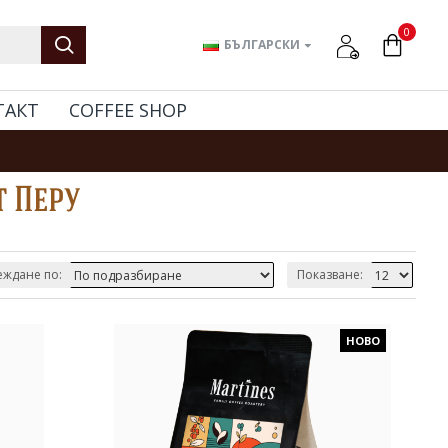
0
БЪЛГАРСКИ
ТАКТ
COFFEE SHOP
т Перу
ждане по:
Показване:
НОВО