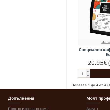
Martin
Специално кафе
Es
20.95€ 
Показва 1 до 4 от 4 (
Допълнения
Моят проф
Прясно изпечено кафе
Акаунт