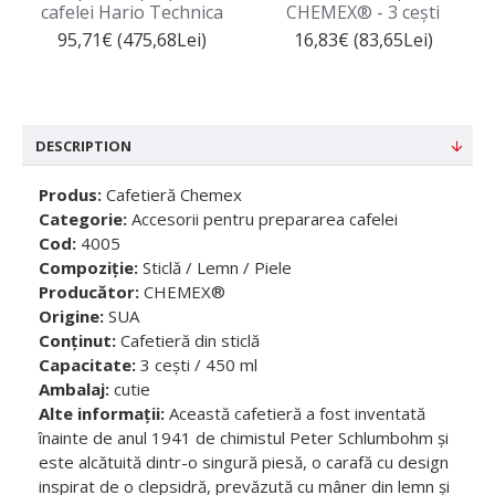
cafelei Hario Technica
CHEMEX® - 3 cești
95,71€ (475,68Lei)
16,83€ (83,65Lei)
DESCRIPTION
Produs:
Cafetieră Chemex
Categorie:
Accesorii pentru prepararea cafelei
Cod:
4005
Compoziție:
Sticlă / Lemn / Piele
Producător:
CHEMEX®
Origine:
SUA
Conținut:
Cafetieră din sticlă
Capacitate:
3 cești / 450 ml
Ambalaj:
cutie
Alte informații:
Această cafetieră a fost inventată
înainte de anul 1941 de chimistul Peter Schlumbohm și
este alcătuită dintr-o singură piesă, o carafă cu design
inspirat de o clepsidră, prevăzută cu mâner din lemn și