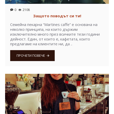
0
2108
Защото поводът си ти!
Семейна пекарна “Martines caffe” е основана на
няколко принципа, на които държим
изключително много през всичките тези години
дейност. Един, от които е, кафетата, които
предлагаме на клиентите ни, да ..
ПРОЧЕТИ ПОВЕЧЕ