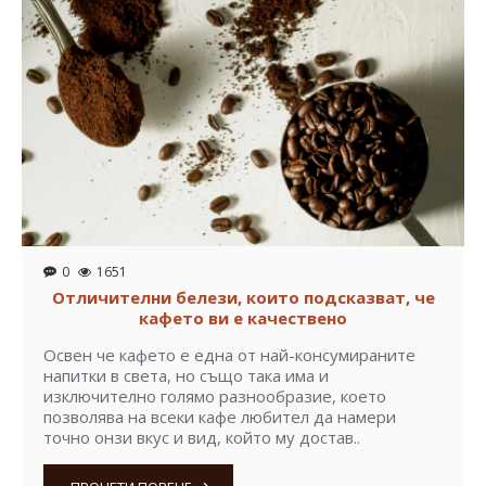
0
1651
Отличителни белези, които подсказват, че
кафето ви е качествено
Освен че кафето е една от най-консумираните
напитки в света, но също така има и
изключително голямо разнообразие, което
позволява на всеки кафе любител да намери
точно онзи вкус и вид, който му достав..