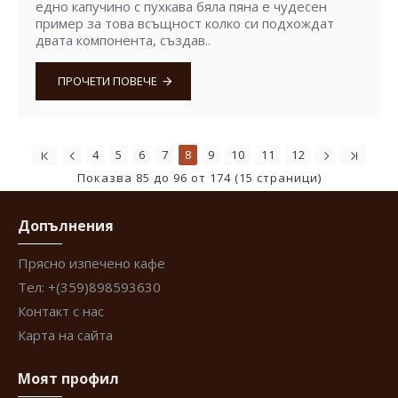
едно капучино с пухкава бяла пяна е чудесен
пример за това всъщност колко си подхождат
двата компонента, създав..
ПРОЧЕТИ ПОВЕЧЕ
4
5
6
7
8
9
10
11
12
Показва 85 до 96 от 174 (15 страници)
Допълнения
Прясно изпечено кафе
Тел: +(359)898593630
Контакт с нас
Карта на сайта
Моят профил