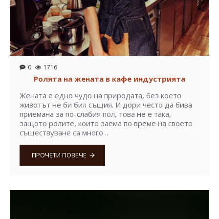
0
1716
Ролята на жената в кафе индустрията
Жената е едно чудо на природата, без което
животът не би бил същия. И дори често да бива
приемана за по-слабия пол, това не е така,
защото ролите, които заема по време на своето
съществуване са много ..
ПРОЧЕТИ ПОВЕЧЕ