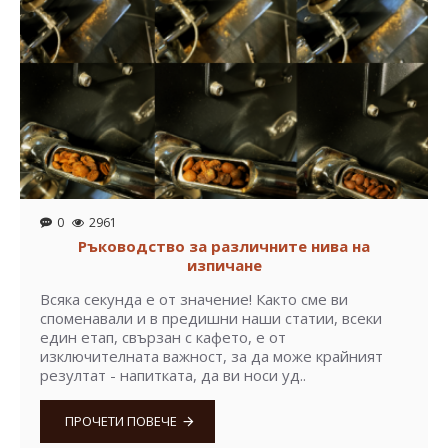
0
2961
Ръководство за различните нива на
изпичане
Всяка секунда е от значение! Както сме ви
споменавали и в предишни наши статии, всеки
един етап, свързан с кафето, е от
изключителната важност, за да може крайният
резултат - напитката, да ви носи уд..
ПРОЧЕТИ ПОВЕЧЕ