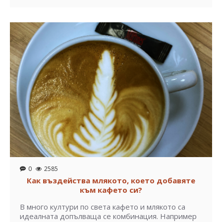
0
2585
Как въздейства млякото, което добавяте
към кафето си?
В много култури по света кафето и млякото са
идеалната допълваща се комбинация. Например