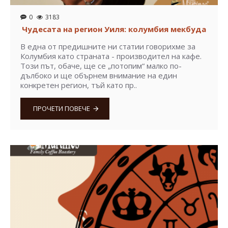
0
3183
Чудесата на регион Уиля: колумбия мекбуда
В една от предишните ни статии говорихме за
Колумбия като страната - производител на кафе.
Този път, обаче, ще се „потопим“ малко по-
дълбоко и ще обърнем внимание на един
конкретен регион, тъй като пр..
ПРОЧЕТИ ПОВЕЧЕ