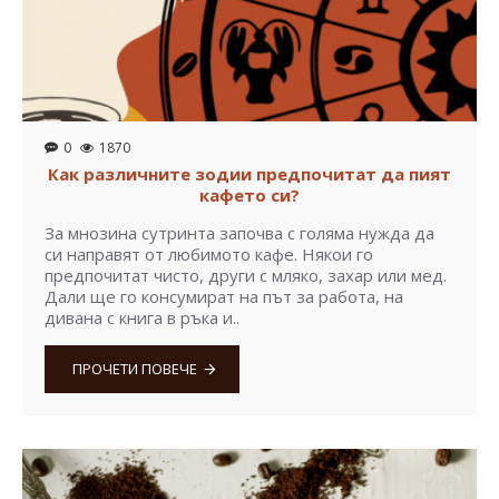
0
1870
Как различните зодии предпочитат да пият
кафето си?
За мнозина сутринта започва с голяма нужда да
си направят от любимото кафе. Някои го
предпочитат чисто, други с мляко, захар или мед.
Дали ще го консумират на път за работа, на
дивана с книга в ръка и..
ПРОЧЕТИ ПОВЕЧЕ