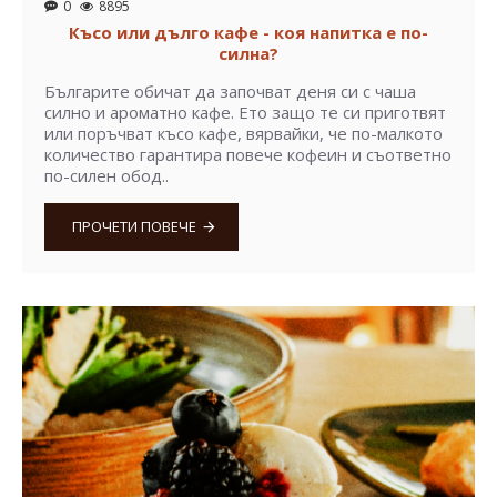
0
8895
Късо или дълго кафе - коя напитка е по-
силна?
Българите обичат да започват деня си с чаша
силно и ароматно кафе. Ето защо те си приготвят
или поръчват късо кафе, вярвайки, че по-малкото
количество гарантира повече кофеин и съответно
по-силен обод..
ПРОЧЕТИ ПОВЕЧЕ