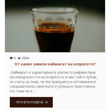
0
2334
От какво зависи каймакът на еспресото?
Каймакът е характерната златисто кафява пяна
на повърхността на еспресото и ако той е хубав,
се счита за знак, че екстракцията е оптимална и
следователно напитката е успешно приготвена.
Но това не е ..
ПРОЧЕТИ ПОВЕЧЕ