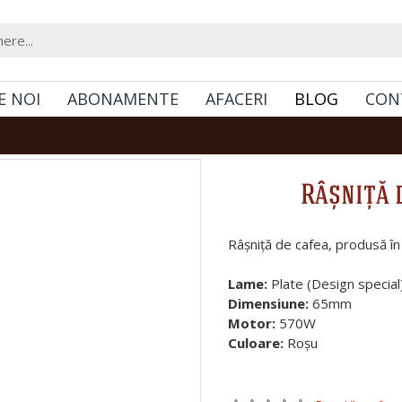
E NOI
ABONAMENTE
AFACERI
BLOG
CON
Râșniță 
Râșniță de cafea, produsă în 
Lame:
Plate (Design special
Dimensiune:
65mm
Motor:
570W
Culoare:
Roșu