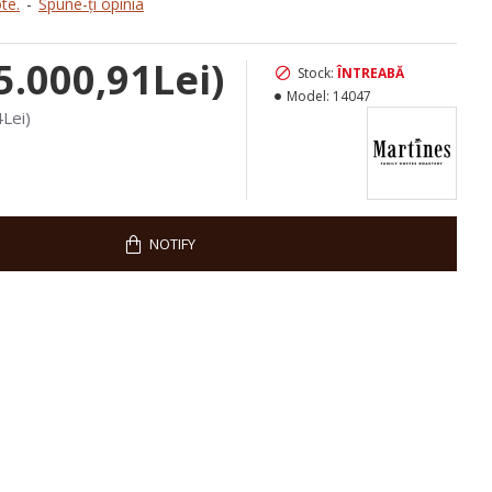
te.
-
Spune-ţi opinia
5.000,91Lei)
Stock:
ÎNTREABĂ
Model:
14047
Lei)
NOTIFY