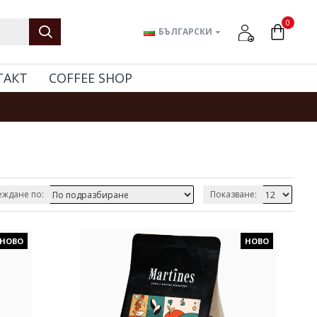
0
БЪЛГАРСКИ
ТАКТ
COFFEE SHOP
ждане по:
Показване:
НОВО
НОВО