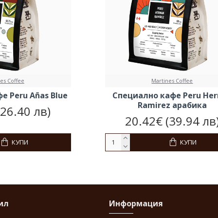
es Coffee
Martines Coffee
е Peru Añas Blue
Специално кафе Peru He
Ramirez арабика
(26.40 лв)
20.42€ (39.94 лв
КУПИ
КУПИ
ил
Информация