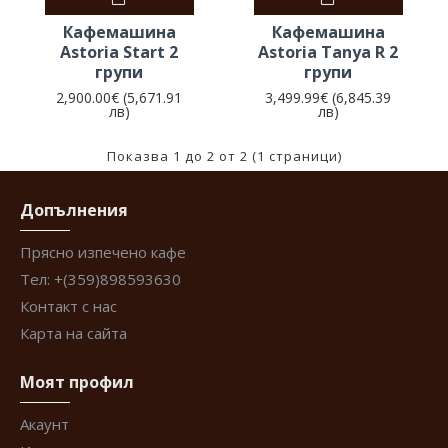
Кафемашина
Кафемашина
Astoria Start 2
Astoria Tanya R 2
групи
групи
2,900.00€ (5,671.91
3,499.99€ (6,845.39
лв)
лв)
Показва 1 до 2 от 2 (1 страници)
Допълнения
Прясно изпечено кафе
Тел: +(359)898593630
Контакт с нас
Карта на сайта
Моят профил
Акаунт