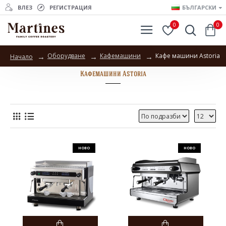
ВЛЕЗ
РЕГИСТРАЦИЯ
БЪЛГАРСКИ
0
0
Оборудване
Кафемашини
Кафе машини Astoria
Начало
Кафемашини Astoria
НОВО
НОВО