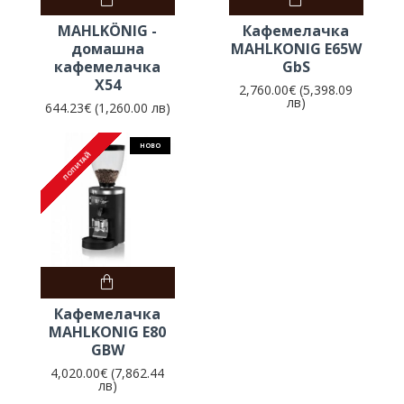
MAHLKÖNIG -
Кафемелачка
домашна
MAHLKONIG E65W
кафемелачка
GbS
X54
2,760.00€ (5,398.09
лв)
644.23€ (1,260.00 лв)
НОВО
ПОПИТАЙ
ПОПИТАЙ
Кафемелачка
MAHLKONIG E80
GBW
4,020.00€ (7,862.44
лв)