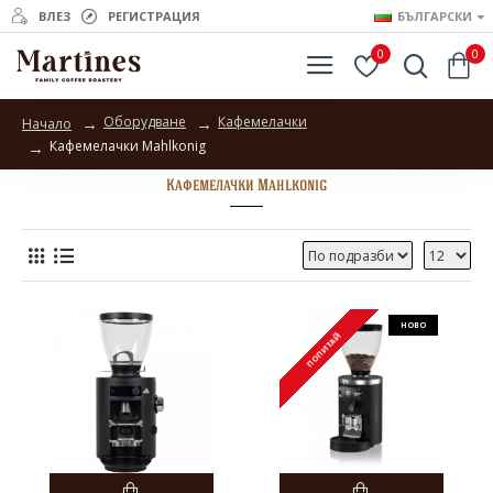
ВЛЕЗ
РЕГИСТРАЦИЯ
БЪЛГАРСКИ
0
0
Оборудване
Кафемелачки
Начало
Кафемелачки Mahlkonig
Кафемелачки Mahlkonig
НОВО
ПОПИТАЙ
ПОПИТАЙ