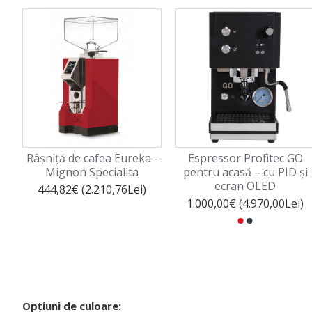
Râșniță de cafea Eureka -
Espressor Profitec GO
Mignon Specialita
pentru acasă – cu PID și
ecran OLED
444,82€ (2.210,76Lei)
1.000,00€ (4.970,00Lei)
Opțiuni de culoare: