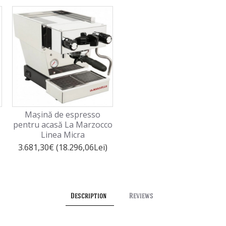
Mașină de espresso
Mașină de espresso
pentru acasă La Marzocco
profesională La Marzocco
Linea Micra
classic s
3.681,30€ (18.296,06Lei)
11.938,66€ (59.335,14Lei)
Description
Reviews