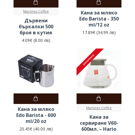
Martines Coffee
Кана за мляко
Edo Barista - 350
Дървени
ml/12 oz
бъркалки 500
броя в кутия
17.89€ (34.99 лв)
4.09€ (8.00 лв)
ИЗЧЕРПАНО
ИЗЧЕРПАНО
Martines Coffee
Кана за мляко
Edo Barista - 600
Кана за
ml/20 oz
сервиране V60-
600мл. – Hario
20.45€ (40.00 лв)