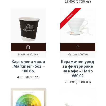
29.40€ (57.50 лв)
2-3 ДНИ
2-3 ДНИ
Martines Coffee
Martines Coffee
Картонена чаша
Керамичен уред
„Martines“- 5oz. -
за филтриране
100 бр.
на кафе – Hario
V60 02
4.09€ (8.00 лв)
20.39€ (39.88 лв)