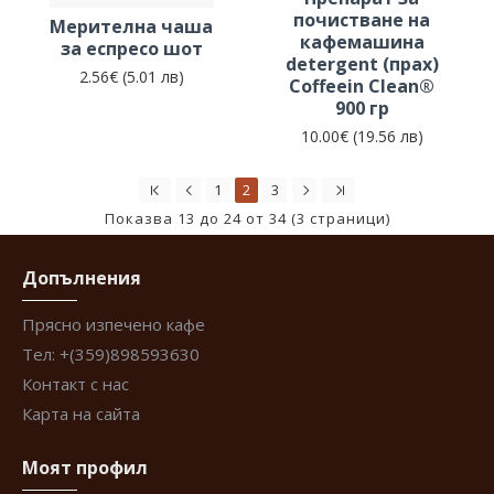
почистване на
Мерителна чаша
кафемашина
за еспресо шот
detergent (прах)
2.56€ (5.01 лв)
Coffeein Clean®
900 гр
10.00€ (19.56 лв)
1
2
3
Показва 13 до 24 от 34 (3 страници)
Допълнения
Прясно изпечено кафе
Тел: +(359)898593630
Контакт с нас
Карта на сайта
Моят профил