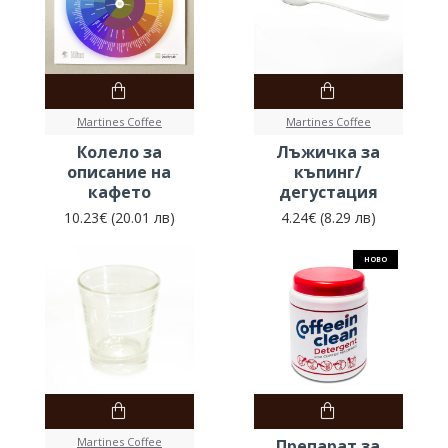
Martines Coffee
Martines Coffee
Колело за
Лъжичка за
описание на
къпинг/
кафето
дегустация
10.23€ (20.01 лв)
4.24€ (8.29 лв)
НОВО
Martines Coffee
Препарат за