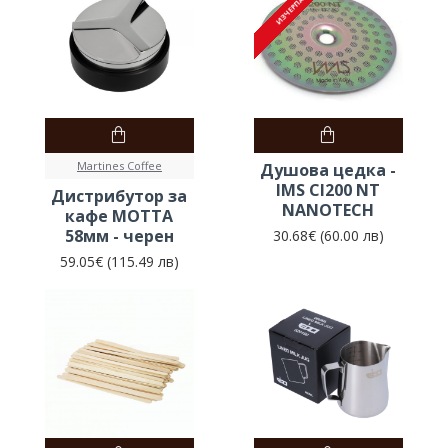
ИЗЧЕРПАНО
ИЗЧЕРПАНО
Martines Coffee
Душова цедка -
IMS CI200 NT
Дистрибутор за
NANOTECH
кафе МОТТА
58мм - черен
30.68€ (60.00 лв)
59.05€ (115.49 лв)