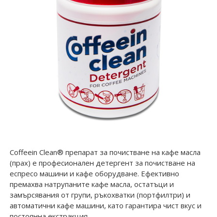
Coffeein Clean® препарат за почистване на кафе масла
(прах) е професионален детергент за почистване на
еспресо машини и кафе оборудване. Ефективно
премахва натрупаните кафе масла, остатъци и
замърсявания от групи, ръкохватки (портфилтри) и
автоматични кафе машини, като гарантира чист вкус и
постоянна екстракция.