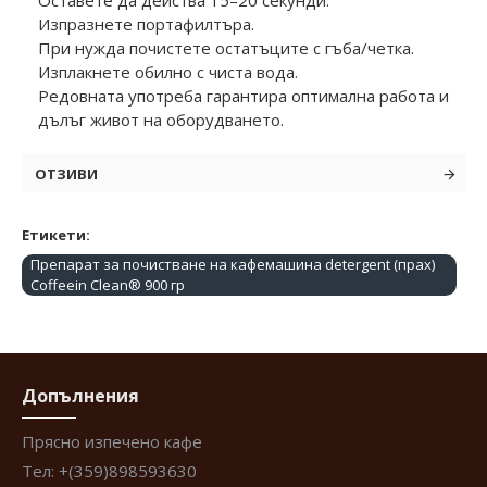
Оставете да действа 15–20 секунди.
Изпразнете портафилтъра.
При нужда почистете остатъците с гъба/четка.
Изплакнете обилно с чиста вода.
Редовната употреба гарантира оптимална работа и
дълъг живот на оборудването.
ОТЗИВИ
Етикети:
Препарат за почистване на кафемашина detergent (прах)
Coffeein Clean® 900 гр
Допълнения
Прясно изпечено кафе
Тел: +(359)898593630