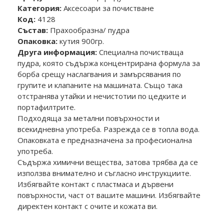
Категория:
Аксесоари за почистване
Код:
4128
Състав:
Прахообразна/ пудра
Опаковка:
кутия 900гр.
Друга информация:
Специална почистваща
пудра, която съдържа концентрирана формула за
борба срещу наслагвания и замърсявания по
групите и клапаните на машината. Също така
отстранява утайки и нечистотии по цедките и
портафилтрите.
Подходяща за метални повърхности и
всекидневна употреба. Разрежда се в топла вода.
Опаковката е предназначена за професионална
употреба.
Съдържа химични вещества, затова трябва да се
използва внимателно и съгласно инструкциите.
Избягвайте контакт с пластмаса и дървени
повърхности, част от вашите машини. Избягвайте
директен контакт с очите и кожата ви.