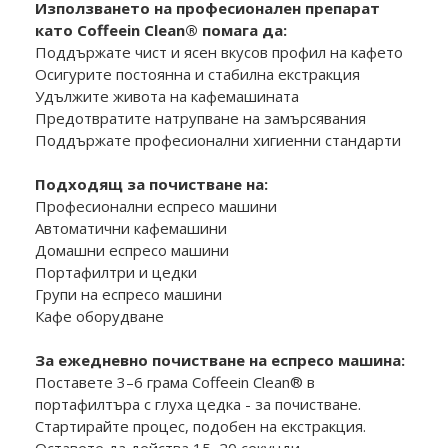
Използването на професионален препарат
като Coffeein Clean® помага да:
Поддържате чист и ясен вкусов профил на кафето
Осигурите постоянна и стабилна екстракция
Удължите живота на кафемашината
Предотвратите натрупване на замърсявания
Поддържате професионални хигиенни стандарти
Подходящ за почистване на:
Професионални еспресо машини
Автоматични кафемашини
Домашни еспресо машини
Портафилтри и цедки
Групи на еспресо машини
Кафе оборудване
За ежедневно почистване на еспресо машина:
Поставете 3–6 грама Coffeein Clean® в
портафилтъра с глуха цедка - за почистване.
Стартирайте процес, подобен на екстракция.