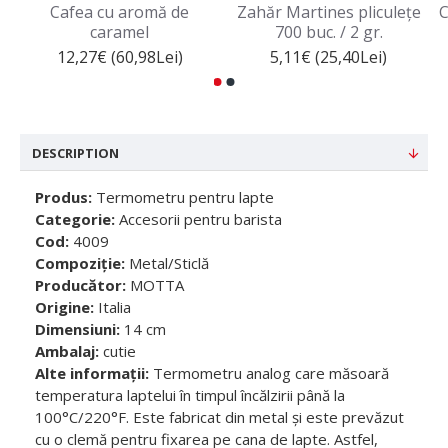
Cafea cu aromă de
Zahăr Martines pliculețe
C
caramel
700 buc. / 2 gr.
12,27€ (60,98Lei)
5,11€ (25,40Lei)
DESCRIPTION
Produs:
Termometru pentru lapte
Categorie:
Accesorii pentru barista
Cod:
4009
Compoziție:
Metal/Sticlă
Producător:
MOTTA
Origine:
Italia
Dimensiuni:
14 cm
Ambalaj:
cutie
Alte informații:
Termometru analog care măsoară
temperatura laptelui în timpul încălzirii până la
100°C/220°F. Este fabricat din metal și este prevăzut
cu o clemă pentru fixarea pe cana de lapte. Astfel,