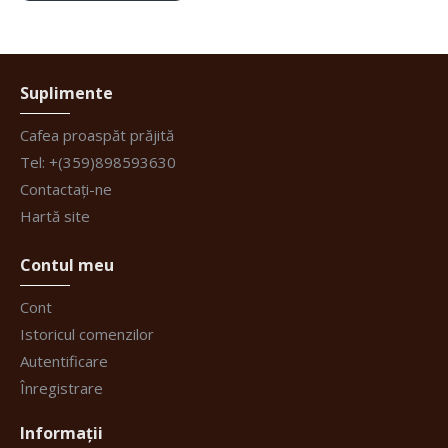
Suplimente
Cafea proaspăt prăjită
Tel: +(359)898593630
Contactați-ne
Hartă site
Contul meu
Cont
Istoricul comenzilor
Autentificare
Înregistrare
Informații