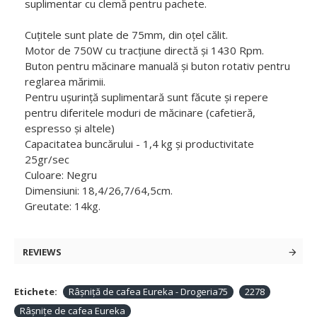
suplimentar cu clemă pentru pachete.
Cuțitele sunt plate de 75mm, din oțel călit.
Motor de 750W cu tracțiune directă și 1430 Rpm.
Buton pentru măcinare manuală și buton rotativ pentru
reglarea mărimii.
Pentru ușurință suplimentară sunt făcute și repere
pentru diferitele moduri de măcinare (cafetieră,
espresso și altele)
Capacitatea buncărului - 1,4 kg și productivitate
25gr/sec
Culoare: Negru
Dimensiuni: 18,4/26,7/64,5cm.
Greutate: 14kg.
REVIEWS
Etichete:
Râșniță de cafea Eureka - Drogeria75
2278
Râșnițe de cafea Eureka