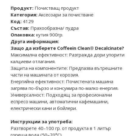
Продукт:
Почистващ продукт
Категория:
Аксесоари за почистване
Код:
4129
Състав:
Прахообразна/ пудра
Опаковка:
кутия 900гр.
Друга информация:
Защо да изберете Coffeein Clean® Decalcinate?
Максимална ефективност: Разгражда дори упорити
калциеви отлагания.
Защита на компонентите: Предпазва вътрешните
части на машината от корозия.
Енергийна ефективност: Почистената машина
загрява по-бързо и консумира по-малко енергия.
Универсалност: Подходящ за професионални
еспресо машини, автоматични кафемашини,
електрически кани и бойлери.
Инструкции за употреба:
Разтворете 40–100 гр. от продукта в 1 литър
гореща вода (50–70°C).