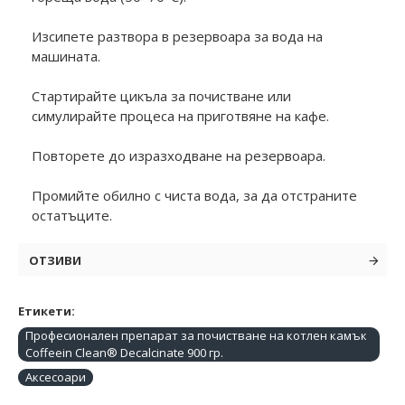
Изсипете разтвора в резервоара за вода на
машината.
Стартирайте цикъла за почистване или
симулирайте процеса на приготвяне на кафе.
Повторете до изразходване на резервоара.
Промийте обилно с чиста вода, за да отстраните
остатъците.
ОТЗИВИ
Етикети:
Професионален препарат за почистване на котлен камък
Coffeein Clean® Decalcinate 900 гр.
Аксесоари