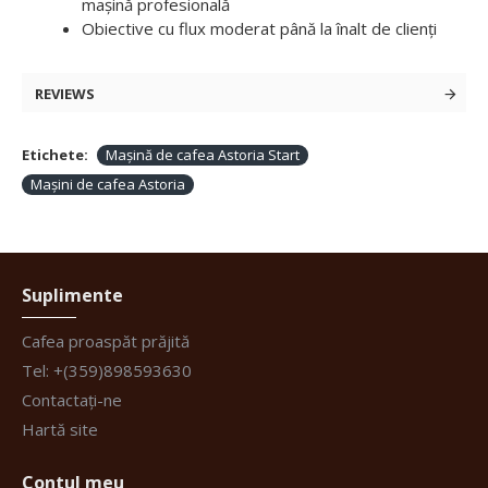
mașină profesională
Obiective cu flux moderat până la înalt de clienți
REVIEWS
Etichete:
Mașină de cafea Astoria Start
Mașini de cafea Astoria
Suplimente
Cafea proaspăt prăjită
Tel: +(359)898593630
Contactați-ne
Hartă site
Contul meu