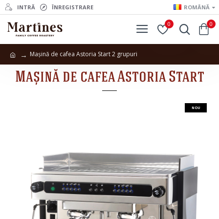
INTRĂ
ÎNREGISTRARE
ROMÂNĂ
0
0
Mașină de cafea Astoria Start 2 grupuri
Mașină de cafea Astoria Start
NOU