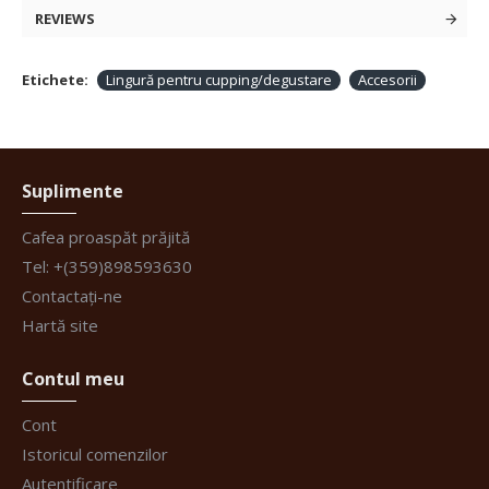
REVIEWS
Etichete:
Lingură pentru cupping/degustare
Accesorii
Suplimente
Cafea proaspăt prăjită
Tel: +(359)898593630
Contactați-ne
Hartă site
Contul meu
Cont
Istoricul comenzilor
Autentificare