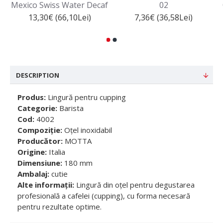
Mexico Swiss Water Decaf
02
13,30€ (66,10Lei)
7,36€ (36,58Lei)
DESCRIPTION
Produs:
Lingură pentru cupping
Categorie:
Barista
Cod:
4002
Compoziție:
Oțel inoxidabil
Producător:
MOTTA
Origine:
Italia
Dimensiune:
180 mm
Ambalaj:
cutie
Alte informații:
Lingură din oțel pentru degustarea
profesională a cafelei (cupping), cu forma necesară
pentru rezultate optime.