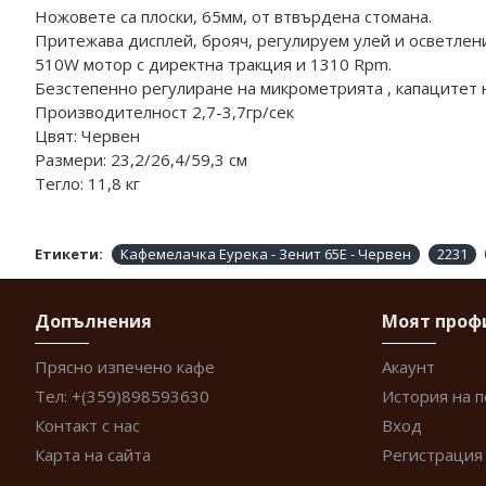
Ножовете са плоски, 65мм, от втвърдена стомана.
Притежава дисплей, брояч, регулируем улей и осветлен
510W мотор с директна тракция и 1310 Rpm.
Безстепенно регулиране на микрометрията , капацитет на
Производителност 2,7-3,7гр/сек
Цвят: Червен
Размери: 23,2/26,4/59,3 см
Тегло: 11,8 кг
Етикети:
Кафемелачка Еурека - Зенит 65Е - Червен
2231
Допълнения
Моят проф
Прясно изпечено кафе
Акаунт
Тел: +(359)898593630
История на 
Контакт с нас
Вход
Карта на сайта
Регистрация