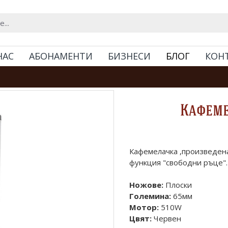
НАС
АБОНАМЕНТИ
БИЗНЕСИ
БЛОГ
КОН
Кафеме
Кафемелачка ,произведена
функция "свободни ръце".
Ножове:
Плоски
Големина:
65мм
Мотор:
510W
Цвят:
Червен