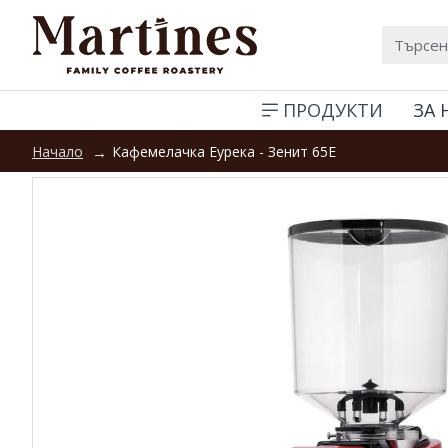
ПРОДУКТИ
ЗА 
Кафемелачка Еурека - Зенит 65Е
Начало