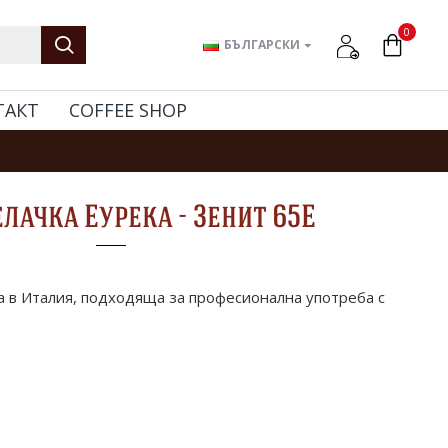
0
БЪЛГАРСКИ
ТАКТ
COFFEE SHOP
лачка Еурека - Зенит 65Е
 в Италия, подходяща за професионална употреба с