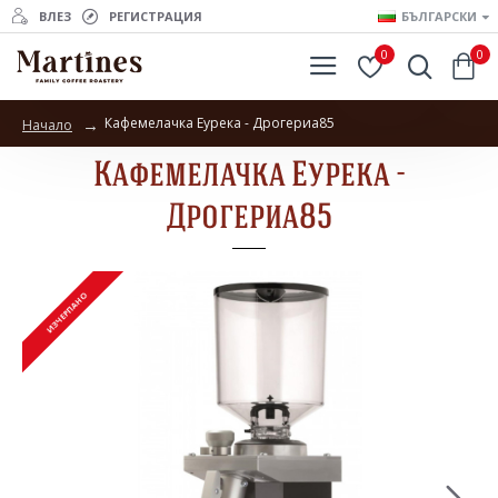
ВЛЕЗ
РЕГИСТРАЦИЯ
БЪЛГАРСКИ
0
0
Кафемелачка Еурека - Дрогериа85
Начало
Кафемелачка Еурека -
Дрогериа85
ИЗЧЕРПАНО
ИЗЧЕРПАНО