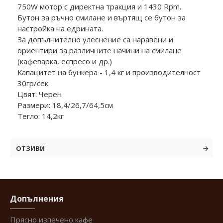
750W мотор с директна тракция и 1430 Rpm.
Бутон за ръчно смилане и въртящ се бутон за
настройка на едрината.
За допълнително улеснение са наравени и
ориентири за различните начини на смилане
(кафеварка, еспресо и др.)
Капацитет на бункера - 1,4 кг и производителност
30гр/сек
Цвят: Черен
Размери: 18,4/26,7/64,5см
Тегло: 14,2кг
ОТЗИВИ
Допълнения
Прясно изпечено кафе