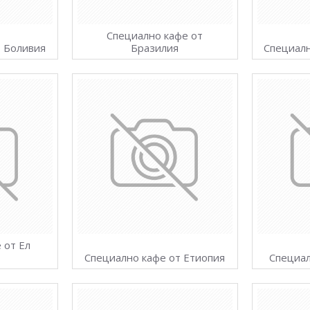
Специално кафе от
т Боливия
Бразилия
Специалн
 от Ел
Специално кафе от Етиопия
Специал