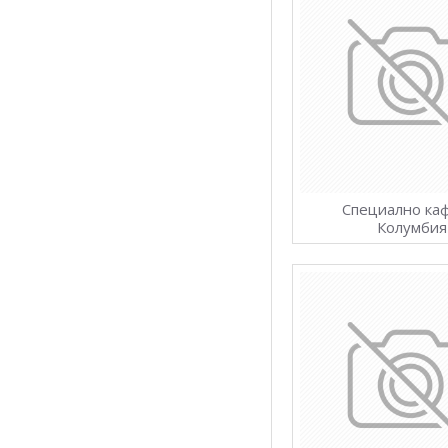
Специално ка
Колумбия