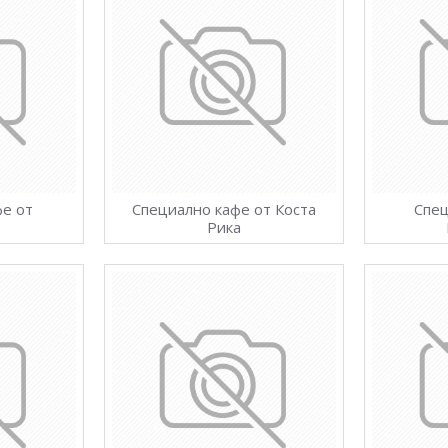
фе от
Специално кафе от Коста
Спец
Рика