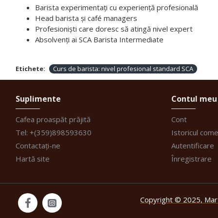
Barista experimentați cu experiență profesională
Head barista și café managers
Profesioniști care doresc să atingă nivel expert
Absolvenți ai SCA Barista Intermediate
Etichete:
Curs de barista: nivel profesional standard SCA
Suplimente
Contul meu
Cafea proaspăt prăjită
Cont
Tel: +(359)898593630
Istoricul come
Contactați-ne
Autentificare
Hartă site
Înregistrare
Copyright © 2025, Mart