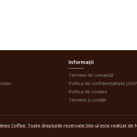
Informații
Termeni de comandă
nzilor
Politica de confidențialitate (GD
Politica de cookies
Termeni și condiții
ines Coffee. Toate drepturile rezervate.
Site-ul este realizat de
N