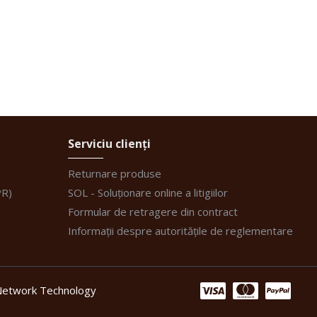
Serviciu clienți
Returnare produse
PR)
SOL - Soluționare online a litigiilor
Formular de retragere din contract
Informații despre autoritățile de reglementare
etwork Technology
.