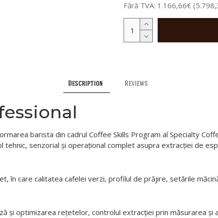
Fără TVA: 1.166,66€ (5.798,
Description
Reviews
fessional
n formarea barista din cadrul Coffee Skills Program al Specialty Cof
l tehnic, senzorial și operațional complet asupra extracției de espr
 în care calitatea cafelei verzi, profilul de prăjire, setările măcină
ză și optimizarea rețetelor, controlul extracției prin măsurarea și