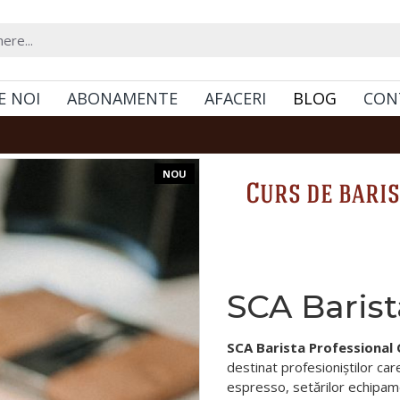
E NOI
ABONAMENTE
AFACERI
BLOG
CON
NOU
Curs de baris
SCA Barist
SCA Barista Professional
destinat profesioniștilor ca
espresso, setărilor echipamen