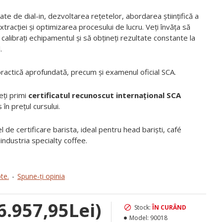
te de dial-in, dezvoltarea rețetelor, abordarea științifică a
 extracției și optimizarea procesului de lucru. Veți învăța să
calibrați echipamentul și să obțineți rezultate constante la
.
practică aprofundată, precum și examenul oficial SCA.
eți primi
certificatul recunoscut internațional SCA
s în prețul cursului.
l de certificare barista, ideal pentru head bariști, café
 industria specialty coffee.
te.
-
Spune-ţi opinia
6.957,95Lei)
Stock:
ÎN CURÂND
Model:
90018