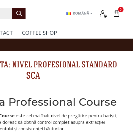
0
ROMÂNĂ
TACT
COFFEE SHOP
ta: nivel profesional standard
SCA
a Professional Course
 Course
este cel mai înalt nivel de pregătire pentru bariști,
re doresc să obțină control complet asupra extracției
tului și consistenței băuturilor.