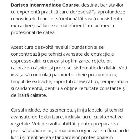
Barista Intermediate Course
, destinat barista-ilor
cu experiență practică care doresc să își aprofundeze
cunoștințele tehnice, să îmbunătățească consistența
extracției și să lucreze mai eficient într-un mediu
profesional de cafea.
Acest curs dezvoltă nivelul Foundation și se
concentrează pe tehnici avansate de extracție a
espresso-ului, crearea și optimizarea rețetelor,
calibrarea râșniței și procesul sistematic de dial-in. Veți
învăța să controlați parametrii cheie precum doza,
timpul de extracție, raportul (brew ratio), temperatura
și randamentul, pentru a obține rezultate constante și
de înaltă calitate.
Cursul include, de asemenea, știința laptelui și tehnici
avansate de texturizare, inclusiv lucrul cu alternative
vegetale. Veți dezvolta abilități pentru prepararea
precisă a băuturilor, o mai bună organizare a fluxului de
lucru și menținerea standardelor profesionale în