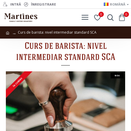
INTRĂ
ÎNREGISTRARE
ROMÂNĂ
0
0
Curs de barista: nivel intermediar standard SCA
Curs de barista: nivel
intermediar standard SCA
NOU
ÎN CURÂND
ÎN CURÂND