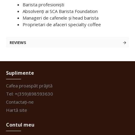
Barista profesioniști
Absolvenți ai SCA Barista Foundation
Manageri de cafenele și head barista
Proprietari de afaceri specialty coffee
REVIEWS
Suplimente
Cafea proaspăt prăjită
Tel: +(359)898593630
Contactați-ne
Hartă site
Contul meu