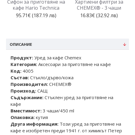
Сифон за приготвяне на
Хартиени филтри за
кафе Hario Technica
CHEMEX® - 3 чаши
95.71€ (187.19 лв)
16.83€ (32.92 лв)
ОПИСАНИЕ
Продукт:
Уред за кафе Chemex
Категория:
Аксесоари за приготвяне на кафе
Код:
4005
Състав:
Стъкло/дърво/кожа
Производител:
CHEMEX®
Произход:
САЩ
Съдържание:
Стъклен уред за приготвяне на
кафе
Вместимост:
3 чаши/450 ml
Опаковка:
кутия
Друга информация:
Този уред за приготвяне на
кафе е изобретен преди 1941 г. от химикът Петер