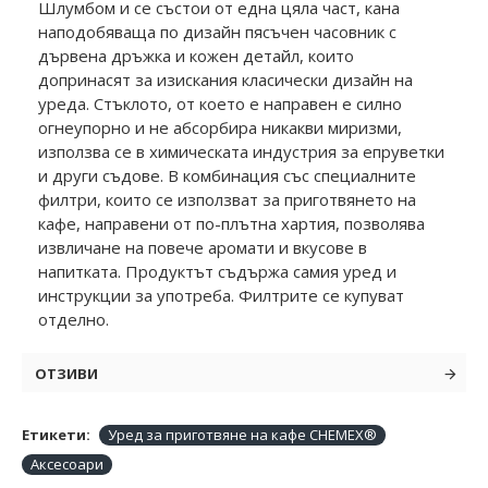
Шлумбом и се състои от една цяла част, кана
наподобяваща по дизайн пясъчен часовник с
дървена дръжка и кожен детайл, които
допринасят за изискания класически дизайн на
уреда. Стъклото, от което е направен е силно
огнеупорно и не абсорбира никакви миризми,
използва се в химическата индустрия за епруветки
и други съдове. В комбинация със специалните
филтри, които се използват за приготвянето на
кафе, направени от по-плътна хартия, позволява
извличане на повече аромати и вкусове в
напитката. Продуктът съдържа самия уред и
инструкции за употреба. Филтрите се купуват
отделно.
ОТЗИВИ
Етикети:
Уред за приготвяне на кафе CHEMEX®
Аксесоари