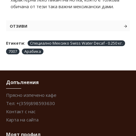
обичана от тези така важни мексикански дами.
ОТЗИВИ
Етикети:
Специално Мексико Swiss Water Decaf - 0.250 кг.
7007
Арабика
Допълнения
Прясно изпечено кафе
Тел: +(359)898593630
Контакт с нас
Карта на сайта
Моят профил