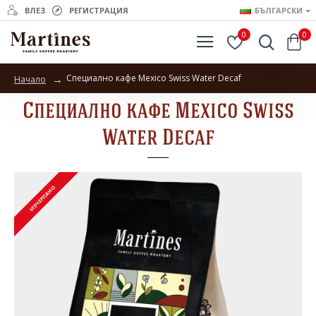
ВЛЕЗ
РЕГИСТРАЦИЯ
БЪЛГАРСКИ
0
0
Специално кафе Mexico Swiss Water Decaf
Начало
Специално кафе Mexico Swiss
Water Decaf
ИЗЧЕРПАНО
ИЗЧЕРПАНО