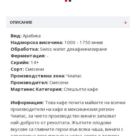
ОПИСАНИЕ
Вид:
Арабика
Надморска височина:
1000 - 1750 мнмв
Обработка:
Swiss water декафеинизиране
Ферментация:
-
Скрийн:
14+
Сорт:
Смесени
Производствена зона:
Чиапас
Производител:
Смесени
Мартинес Категория:
Спешълти кафе
Информация:
Това кафе почита майките на всички
производители на кафе в мексиканския регион
Чиапас, за чието производство винаги запазват
най-доброто от реколтата. Жълтите плодови
вкусове са главните герои във всяка чаша, винаги с
характерна леко пикантна нотка, която е толкова