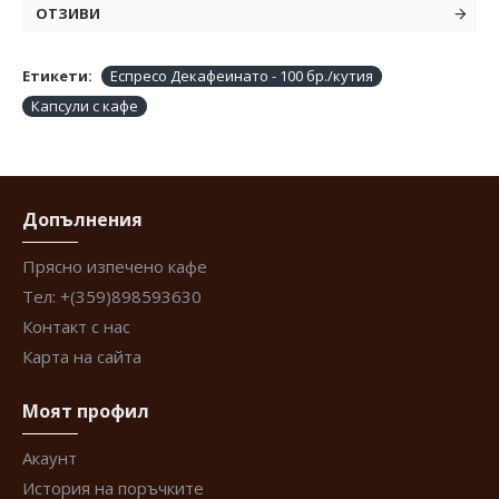
ОТЗИВИ
Етикети:
Еспресо Декафеинато - 100 бр./кутия
Капсули с кафе
Допълнения
Прясно изпечено кафе
Тел: +(359)898593630
Контакт с нас
Карта на сайта
Моят профил
Акаунт
История на поръчките