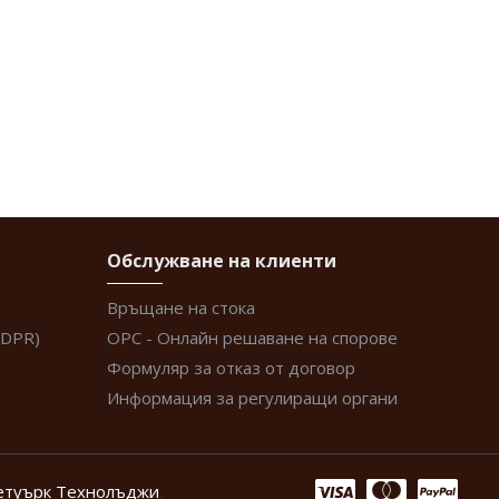
Обслужване на клиенти
Връщане на стока
GDPR)
ОРС - Онлайн решаване на спорове
Формуляр за отказ от договор
Информация за регулиращи органи
етуърк Технолъджи
.