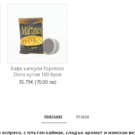
Кафе капсули Espresso
Кафе капсули Espresso
Doro кутия 100 броя
Rosso кутия 100бр.
35.79€ (70.00 лв)
35.79€ (70.00 лв)
Описание
Отзиви
 еспресо, с плътен каймак, сладък аромат и изискан в