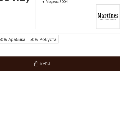
Модел::
3004
50% Арабика - 50% Робуста
КУПИ