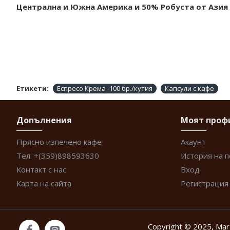
Централна и Южна Америка и 50% Робуста от Азия и
Етикети:
Еспресо Крема -100 бр./кутия
Капсули с кафе
Допълнения
Моят проф
Прясно изпечено кафе
Акаунт
Тел: +(359)898593630
История на 
Контакт с нас
Вход
Карта на сайта
Регистрация
Copyright © 2025, Mar