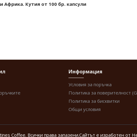
 Африка. Кутия от 100 бр. капсули
ил
Информация
Условия за поръчка
поръчките
Политика за поверителност (
Политика за бисквитки
Общи условия
tines Coffee. Всички права запазени.
Сайтът е изработен от
Н