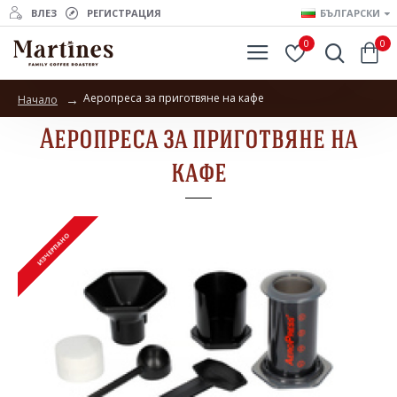
ВЛЕЗ
РЕГИСТРАЦИЯ
БЪЛГАРСКИ
0
0
Аеропреса за приготвяне на кафе
Начало
Аеропреса за приготвяне на
кафе
ИЗЧЕРПАНО
ИЗЧЕРПАНО