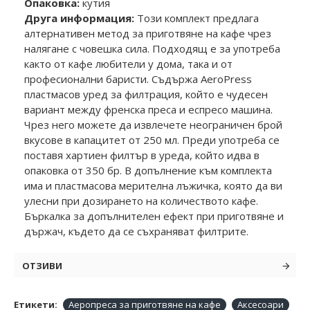
Опаковка:
кутия
Друга информация:
Този комплект предлага
алтернативен метод за приготвяне на кафе чрез
налягане с човешка сила. Подходящ е за употреба
както от кафе любители у дома, така и от
професионални баристи. Съдържа AeroPress
пластмасов уред за филтрация, който е чудесен
вариант между френска преса и еспресо машина.
Чрез него можете да извлечете неограничен брой
вкусове в капацитет от 250 мл. Преди употреба се
поставя хартиен филтър в уреда, който идва в
опаковка от 350 бр. В допълнение към комплекта
има и пластмасова мерителна лъжичка, която да ви
улесни при дозирането на количеството кафе.
Бъркалка за допълнителен ефект при приготвяне и
държач, където да се съхраняват филтрите.
ОТЗИВИ
Етикети:
Аеропреса за приготвяне на кафе
Аксесоари