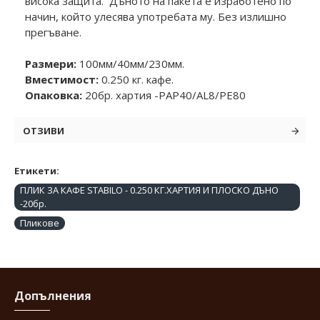
висока защита. Дъното на пакета е изработено по
начин, който улесява употребата му. Без излишно
прегъване.
Размери:
100мм/40мм/230мм.
Вместимост:
0.250 кг. кафе.
Опаковка:
20бр. хартия -PAP40/AL8/PE80
ОТЗИВИ
Етикети:
ПЛИК ЗА КАФЕ STABILO - 0.250 КГ.ХАРТИЯ И ПЛОСКО ДЪНО
-20бр.
Пликове
Допълнения