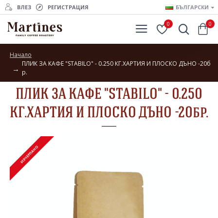
ВЛЕЗ
РЕГИСТРАЦИЯ
БЪЛГАРСКИ
0
0
Начало
ПЛИК ЗА КАФЕ "STABILO" - 0.250 КГ.ХАРТИЯ И ПЛОСКО ДЪНО -20б
р.
ПЛИК ЗА КАФЕ "STABILO" - 0.250
КГ.ХАРТИЯ И ПЛОСКО ДЪНО -20бр.
ИЗЧЕРПАНО
ИЗЧЕРПАНО